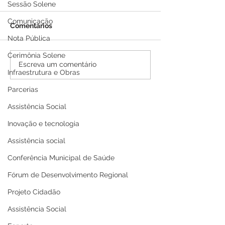
Sessão Solene
Comunicação
Comentários
Nota Pública
Cerimônia Solene
PE N°016/2025 - AVISO
PP SRP 001/202
Escreva um comentário
Infraestrutura e Obras
DE ADIAMENTO
de Adiamento
Parcerias
Assistência Social
Inovação e tecnologia
Assistência social
Conferência Municipal de Saúde
Fórum de Desenvolvimento Regional
Projeto Cidadão
Assistência Social