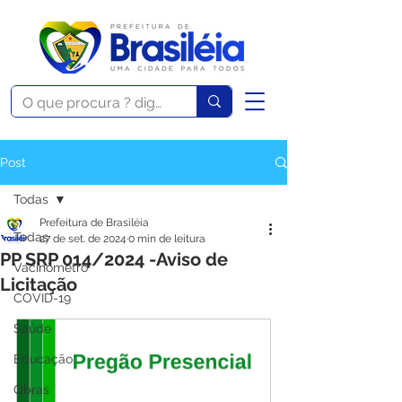
Post
Todas
Prefeitura de Brasiléia
Todas
27 de set. de 2024
0 min de leitura
PP SRP 014/2024 -Aviso de
Vacinômetro
Licitação
COVID-19
Saúde
Educação
Obras