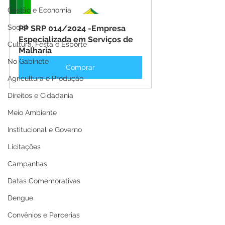
Gestão e Economia
Social
PP SRP 014/2024 -Empresa 
Especializada em Serviços de 
Cultura, Festa e Esporte
Malharia
No Gabinete
Comprar
Agricultura e Produção
Direitos e Cidadania
Meio Ambiente
Institucional e Governo
Licitações
Campanhas
Datas Comemorativas
Dengue
Convênios e Parcerias