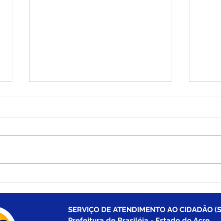
PE N°016/2025 - AVISO DE
PP S
ADIAMENTO
Adi
SERVIÇO DE ATENDIMENTO AO CIDADÃO (S
Prefeitura de Brasiléia - Estado do Acre