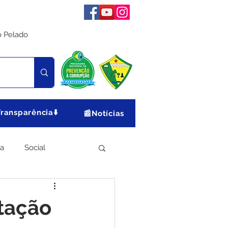
o Pelado
Transparência⬇️
📰Notícias
ia
Social
Meio Ambiente
itação