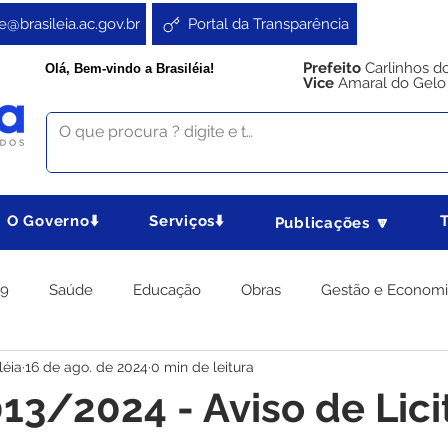
e@brasileia.ac.gov.br
Portal da Transparência
Prefeito
Carlinhos d
Olá, Bem-vindo a Brasiléia!
Vice
Amaral do Gelo
O Governo⬇️
Serviços⬇️
Publicações 🔽
19
Saúde
Educação
Obras
Gestão e Econom
léia
16 de ago. de 2024
0 min de leitura
 Gabinete
Agricultura e Produção
Direitos e Cidadania
13/2024 - Aviso de Lic