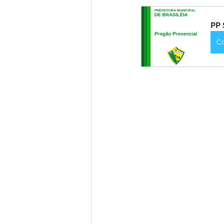
Institucional e Governo
Lic
PP 
Convênios e Parcerias
Nota
C
Alagação e Enchente
Comu
Homenagem e Agradecimento