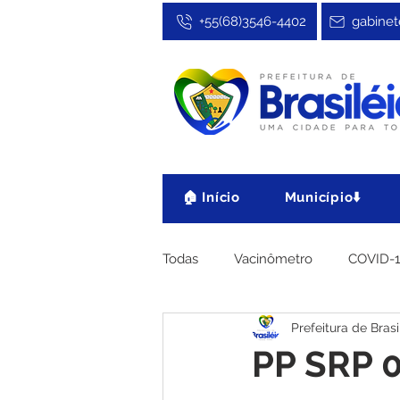
+55(68)3546-4402
gabinet
🏠 Início
Município⬇️
Todas
Vacinômetro
COVID-
Prefeitura de Brasi
Cultura, Festa e Esporte
No
PP SRP 0