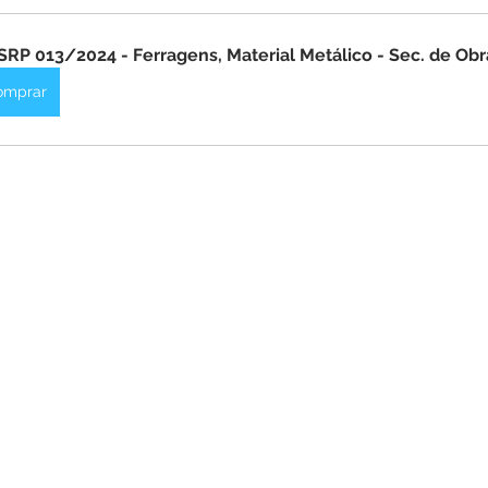
itações
Campanhas
Datas Comemorativas
Dengu
SRP 013/2024 - Ferragens, Material Metálico - Sec. de Obr
 de Esclarecimento
Emenda Parlamentar
Nota de Pes
omprar
nidade
Seminários
Segurança pública
Inauguraç
Lazer
Aviso