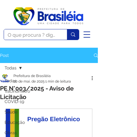
Post
Todas
Prefeitura de Brasiléia
Todas
20 de mai. de 2025
1 min de leitura
PE N°003/2025 - Aviso de
Vacinômetro
Licitação
COVID-19
Saúde
Educação
Obras