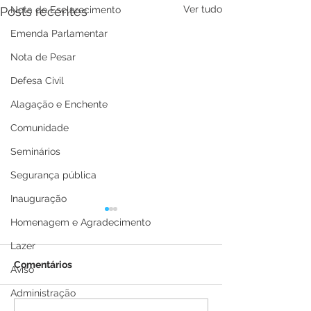
Ver tudo
Nota de Esclarecimento
Posts recentes
Emenda Parlamentar
Nota de Pesar
Defesa Civil
Alagação e Enchente
Comunidade
Seminários
Segurança pública
Inauguração
Homenagem e Agradecimento
Lazer
Comentários
Aviso
Administração