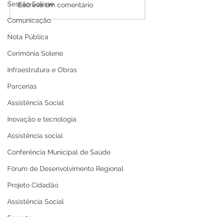
Sessão Solene
PE N°016/2025 - AVISO
PP SRP 001/202
Escreva um comentário
DE ADIAMENTO
de Adiamento
Comunicação
Nota Pública
Cerimônia Solene
Infraestrutura e Obras
Parcerias
Assistência Social
Inovação e tecnologia
Assistência social
Conferência Municipal de Saúde
Fórum de Desenvolvimento Regional
Projeto Cidadão
Assistência Social