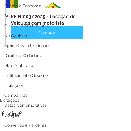
Gestão e Economia
Social
PE N°003/2025 - Locação de 
Veículos com motorista
Cultura, Festa e Esporte
Comprar
No Gabinete
Agricultura e Produção
Direitos e Cidadania
Meio Ambiente
Institucional e Governo
Licitações
Campanhas
Licitações
Datas Comemorativas
Dengue
Convênios e Parcerias