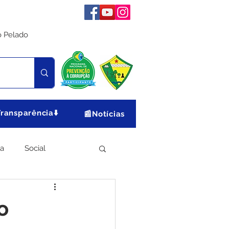
o Pelado
Transparência⬇️
📰Notícias
ia
Social
Meio Ambiente
o