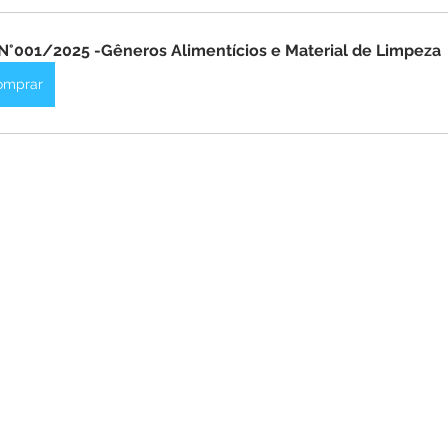
itações
Campanhas
Datas Comemorativas
Dengu
N°001/2025 -Gêneros Alimentícios e Material de Limpeza
 de Esclarecimento
Emenda Parlamentar
Nota de Pes
omprar
nidade
Seminários
Segurança pública
Inauguraç
Lazer
Aviso