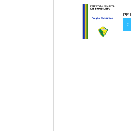
Institucional e Governo
Lic
PE 
Convênios e Parcerias
Nota
C
Alagação e Enchente
Comu
Homenagem e Agradecimento