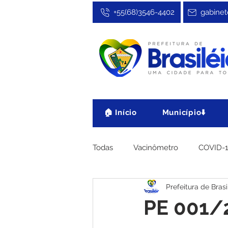
+55(68)3546-4402
gabinet
🏠 Início
Município⬇️
Todas
Vacinômetro
COVID-
Prefeitura de Brasi
Cultura, Festa e Esporte
No
PE 001/2