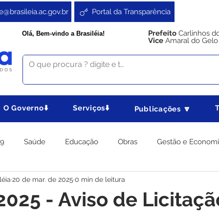
e@brasileia.ac.gov.br
Portal da Transparência
Prefeito
Carlinhos d
Olá, Bem-vindo a Brasiléia!
Vice
Amaral do Gelo
O Governo⬇️
Serviços⬇️
Publicações 🔽
19
Saúde
Educação
Obras
Gestão e Econom
léia
20 de mar. de 2025
0 min de leitura
 Gabinete
Agricultura e Produção
Direitos e Cidadania
025 - Aviso de Licitaçã