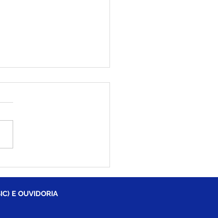
RP 001/2025 - Aviso de
amento
IC) E OUVIDORIA