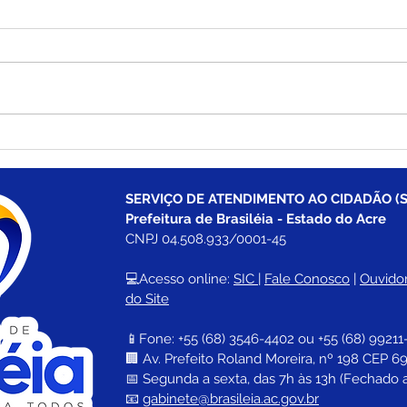
Prefeitura de Brasiléia
Carl
entrega investimentos na
prim
escola nucleada Conci
com 
Alves de Melo
Tade
SERVIÇO DE ATENDIMENTO AO CIDADÃO (S
Pref
Prefeitura de Brasiléia - Estado do Acre
mais
CNPJ 04.508.933/0001-45
com 
💻Acesso online: 
SIC 
| 
Fale Conosco
 | 
Ouvidor
do Site
📱Fone: +55 (68) 
3546-4402 ou +55 (68) 99211
🏢 
Av. Prefeito Roland Moreira, nº 198 CEP 69
📅 Segunda a sexta, das 7h às 13h (Fechado 
📧 
gabinete@brasileia.ac.gov.br