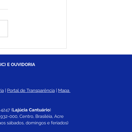
inhos do Pelado recebe
eiro caminhão prancha
apoio do deputado
u Hassem e a
IC) E OUVIDORIA
eitura vai economizar
 de R$ 380 mil por ano
aluguel
ia
 |
Portal de Transparência
 | 
Mapa 
-4247 
(
Lajúcia Cantuário
)
932-000, Centro, Brasiléia, Acre
aos sábados, domingos e feriados)