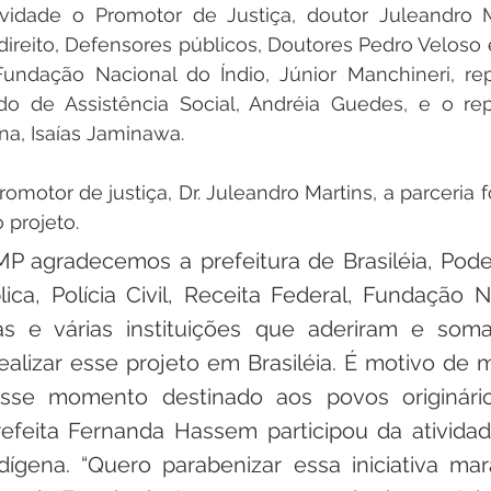
ividade o Promotor de Justiça, doutor Juleandro Ma
 direito, Defensores públicos, Doutores Pedro Veloso e
undação Nacional do Índio, Júnior Manchineri, rep
do de Assistência Social, Andréia Guedes, e o rep
a, Isaías Jaminawa.  
motor de justiça, Dr. Juleandro Martins, a parceria f
 projeto. 
 agradecemos a prefeitura de Brasiléia, Poder 
ica, Polícia Civil, Receita Federal, Fundação N
s e várias instituições que aderiram e soma
alizar esse projeto em Brasiléia. É motivo de mu
sse momento destinado aos povos originários
refeita Fernanda Hassem participou da atividad
ígena. “Quero parabenizar essa iniciativa mara