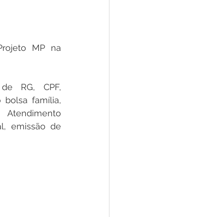
e
ar
Defesa Civil
Projeto MP na 
ão
 de RG, CPF, 
bolsa família, 
 Atendimento 
l, emissão de 