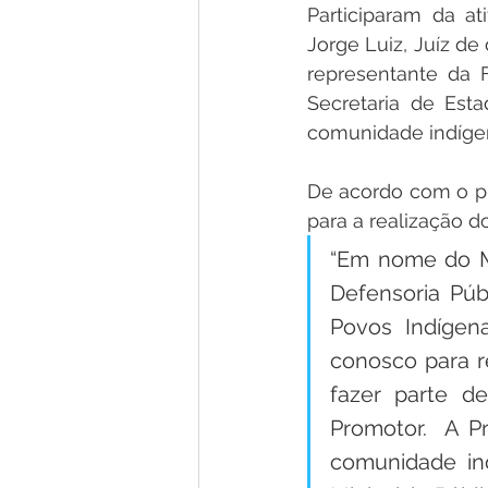
Participaram da at
Jorge Luiz, Juíz de
representante da F
Secretaria de Esta
comunidade indígen
De acordo com o pro
para a realização do
“Em nome do MP
Defensoria Públ
Povos Indígena
conosco para re
fazer parte de
Promotor.  A P
comunidade ind