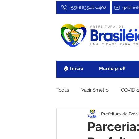
+55(68)3546-4402
gabinet
🏠 Início
Município⬇️
Todas
Vacinômetro
COVID-
Prefeitura de Brasi
Cultura, Festa e Esporte
No
Parceria