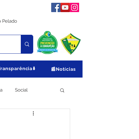
o Pelado
Transparência⬇️
📰Notícias
ia
Social
Meio Ambiente