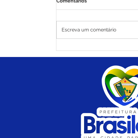
Comentários
Escreva um comentário
Dignidade e Recomeço:
Prefeito Carlinhos do
Pelado assina ordem de
serviço para construção de
13 casas para desabrigados
da enchente de 2023