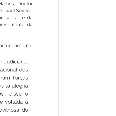
rtins, Doutor 
 Israel Severo, 
resentante da 
resentante da 
oi fundamental 
Judiciário, 
acional dos 
ram forças 
ita alegria 
”, disse o 
e voltada à 
vilhosa do 