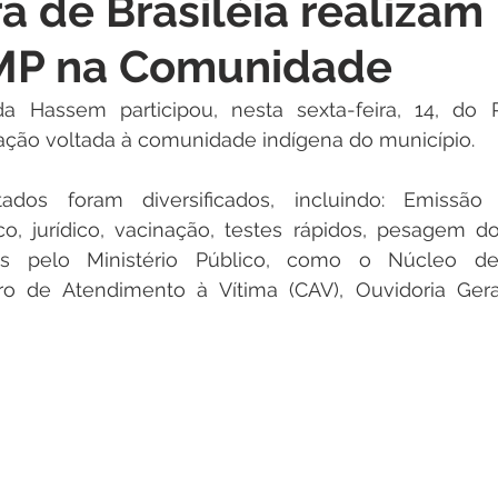
ra de Brasiléia realizam
itações
Campanhas
Datas Comemorativas
Dengu
 MP na Comunidade
 de Esclarecimento
Emenda Parlamentar
Nota de Pes
da Hassem participou, nesta sexta-feira, 14, do 
ão voltada à comunidade indígena do município.  
nidade
Seminários
Segurança pública
Inauguraç
tados foram diversificados, incluindo: Emissão
, jurídico, vacinação, testes rápidos, pesagem do 
dos pelo Ministério Público, como o Núcleo de
Lazer
Aviso
tro de Atendimento à Vítima (CAV), Ouvidoria Gera
  