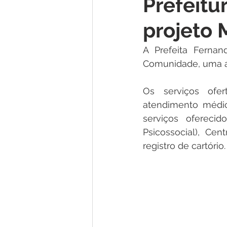
Prefeitu
Institucional e Governo
Lic
projeto
Convênios e Parcerias
Nota
A Prefeita Fernan
Comunidade, uma aç
Alagação e Enchente
Comu
Os serviços ofer
atendimento médico
serviços ofereci
Homenagem e Agradecimento
Psicossocial), Cen
registro de cartório. 