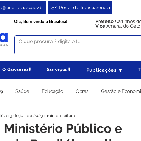
e@brasileia.ac.gov.br
Portal da Transparência
Prefeito
Carlinhos d
Olá, Bem-vindo a Brasiléia!
Vice
Amaral do Gelo
O Governo⬇️
Serviços⬇️
Publicações 🔽
19
Saúde
Educação
Obras
Gestão e Econom
léia
13 de jul. de 2023
1 min de leitura
 Gabinete
Agricultura e Produção
Direitos e Cidadania
: Ministério Público e