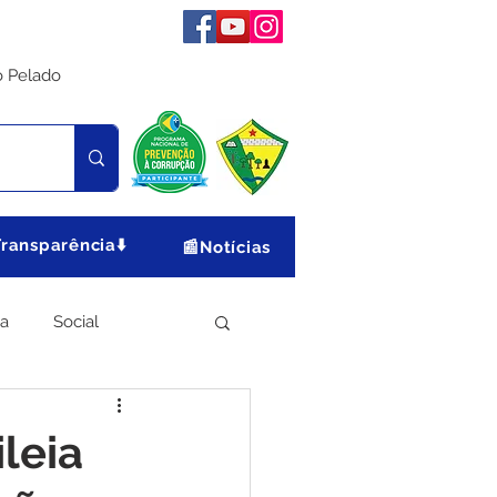
o Pelado
Transparência⬇️
📰Notícias
ia
Social
Meio Ambiente
ileia