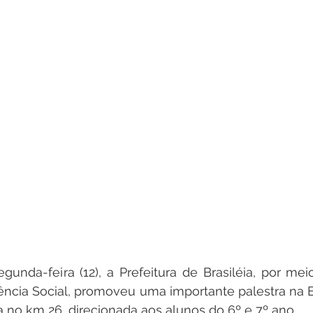
nda-feira (12), a Prefeitura de Brasiléia, por meio
ência Social, promoveu uma importante palestra na E
a no km 26, direcionada aos alunos do 6º e 7º ano.