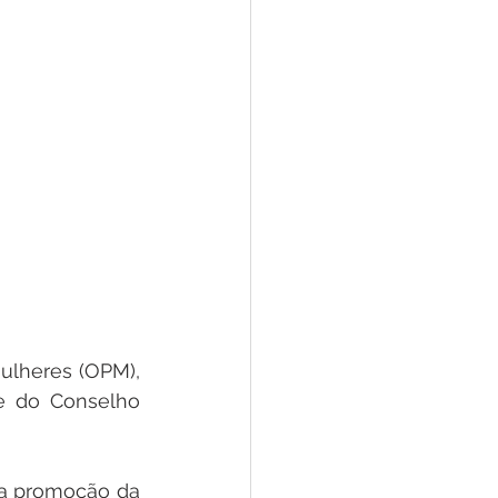
ulheres (OPM), 
e do Conselho 
 a promoção da 