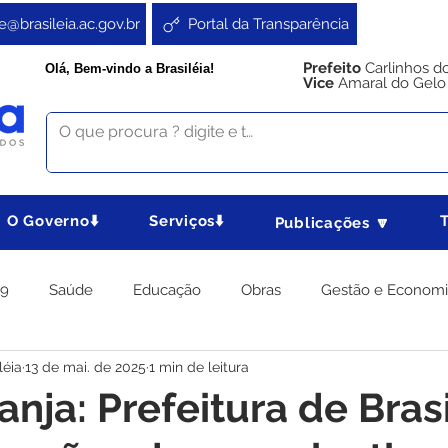
e@brasileia.ac.gov.br
Portal da Transparência
Prefeito
Carlinhos d
Olá, Bem-vindo a Brasiléia!
Vice
Amaral do Gelo
O Governo⬇️
Serviços⬇️
Publicações 🔽
19
Saúde
Educação
Obras
Gestão e Econom
léia
13 de mai. de 2025
1 min de leitura
 Gabinete
Agricultura e Produção
Direitos e Cidadania
anja: Prefeitura de Bras