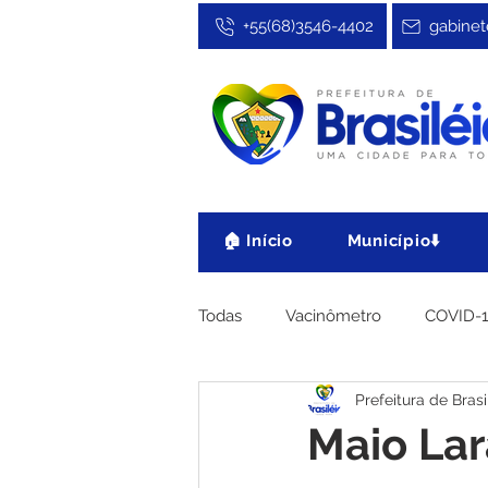
+55(68)3546-4402
gabinet
🏠 Início
Município⬇️
Todas
Vacinômetro
COVID-
Prefeitura de Brasi
Cultura, Festa e Esporte
No
Maio Lar