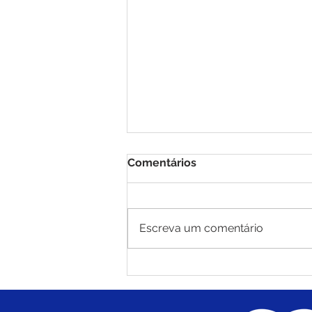
Comentários
Escreva um comentário
Dignidade e Recomeço:
Prefeito Carlinhos do
Pelado assina ordem de