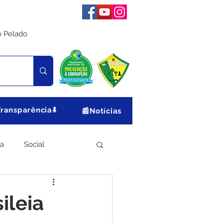
o Pelado
Transparência⬇️
📰Notícias
ia
Social
Meio Ambiente
ileia