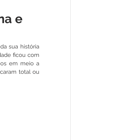
e
na e
ar
Defesa Civil
a sua história 
ão
ade ficou com 
os em meio a  
caram total ou 