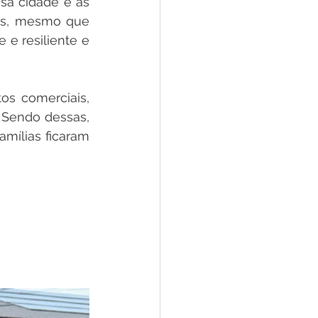
a cidade e as 
es, mesmo que 
e resiliente e 
os comerciais, 
 Sendo dessas, 
mílias ficaram 