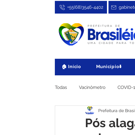
+55(68)3546-4402
gabinet
🏠 Início
Município⬇️
Todas
Vacinômetro
COVID-
Prefeitura de Brasi
Cultura, Festa e Esporte
No
Pós alag