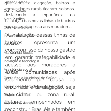
Sessão Solene
que após a alagação, bairros e 
comunidades rurais ficaram isolados, 
Comunicação
destacando a importância da 
Nota Pública
instalação das novas linhas de bueiros 
para garantir acesso aos moradores.
Cerimônia Solene
"A instalação dessas linhas de 
Infraestrutura e Obras
bueiros representa um 
Parcerias
compromisso da nossa gestão 
Assistência Social
em garantir trafegabilidade e 
Inovação e tecnologia
acesso aos moradores a 
Assistência social
essas comunidades após 
Conferência Municipal de Saúde
isolamento por causa da 
enxurrada e da alagação, seja 
Fórum de Desenvolvimento Regional
na cidade ou zona rural. 
Projeto Cidadão
Estamos empenhados em 
Assistência Social
reconstruir Brasiléia e também 