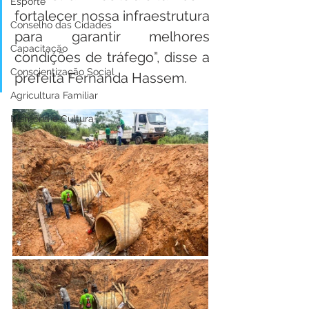
Esporte
fortalecer nossa infraestrutura 
Conselho das Cidades
para garantir melhores 
Capacitação
condições de tráfego”, disse a 
Conscientização Social
prefeita Fernanda Hassem.
Agricultura Familiar
Memória e Cultura