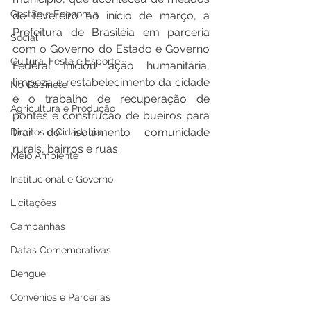
Gestão e Economia
de fevereiro ao início de março, a 
Prefeitura de Brasiléia em parceria 
Social
com o Governo do Estado e Governo 
Cultura, Festa e Esporte
Federal Iniciou ação humanitária, 
limpeza e restabelecimento da cidade 
No Gabinete
e o trabalho de recuperação de 
Agricultura e Produção
pontes e construção de bueiros para 
tirar do isolamento comunidade 
Direitos e Cidadania
rurais, bairros e ruas. 
Meio Ambiente
Institucional e Governo
Licitações
Campanhas
Datas Comemorativas
Dengue
Convênios e Parcerias