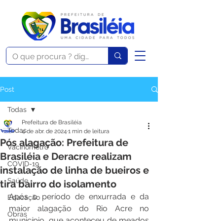
Post
Todas
Prefeitura de Brasiléia
Todas
4 de abr. de 2024
1 min de leitura
Pós alagação: Prefeitura de
Vacinômetro
Brasiléia e Deracre realizam
COVID-19
instalação de linha de bueiros e
Saúde
tira bairro do isolamento
Após o período de enxurrada e da 
Educação
maior alagação do Rio Acre no 
Obras
município, que aconteceu de meados 