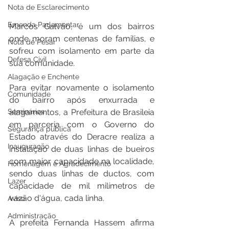
Nota de Esclarecimento
Emenda Parlamentar
Marcos Galvão, é um dos bairros 
onde moram centenas de familias, e 
Nota de Pesar
sofreu com isolamento em parte da 
Defesa Civil
sua comunidade.
Alagação e Enchente
Para evitar novamente o isolamento 
Comunidade
do bairro após enxurrada e 
Seminários
alagamentos, a Prefeitura de Brasileia 
em parceria com o Governo do 
Segurança pública
Estado através do Deracre realiza a 
Inauguração
instalação de duas linhas de bueiros 
com maior capacidade na localidade, 
Homenagem e Agradecimento
sendo duas linhas de ductos, com 
Lazer
capacidade de mil milímetros de 
vazão d'água, cada linha.
Aviso
Administração
A prefeita Fernanda Hassem afirma 