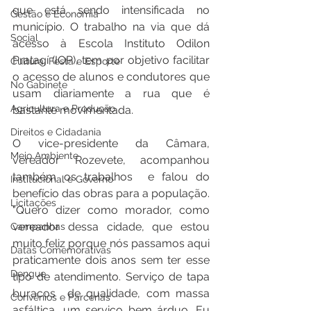
que está sendo intensificada no 
Gestão e Economia
município. O trabalho na via que dá 
Social
acesso à Escola Instituto Odilon 
Pratagí (IOP), tem por objetivo facilitar 
Cultura, Festa e Esporte
o acesso de alunos e condutores que 
No Gabinete
usam diariamente a rua que é 
Agricultura e Produção
bastante movimentada.
Direitos e Cidadania
O vice-presidente da Câmara, 
Meio Ambiente
vereador Rozevete, acompanhou 
também os trabalhos  e falou do 
Institucional e Governo
benefício das obras para a população.
Licitações
"Quero dizer como morador, como 
vereador dessa cidade, que estou 
Campanhas
muito feliz porque nós passamos aqui 
Datas Comemorativas
praticamente dois anos sem ter esse 
Dengue
tipo de atendimento. Serviço de tapa 
buracos  de qualidade, com massa 
Convênios e Parcerias
asfáltica, um serviço bem árduo. Eu 