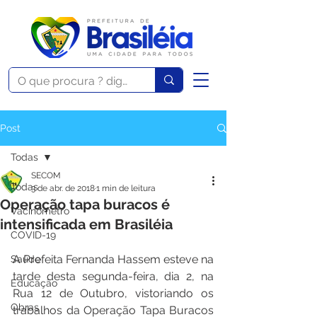
Post
Todas
SECOM
Todas
3 de abr. de 2018
1 min de leitura
Operação tapa buracos é
Vacinômetro
intensificada em Brasiléia
COVID-19
A Prefeita Fernanda Hassem esteve na 
Saúde
tarde desta segunda-feira, dia 2, na 
Educação
Rua 12 de Outubro, vistoriando os 
Obras
trabalhos da Operação Tapa Buracos 