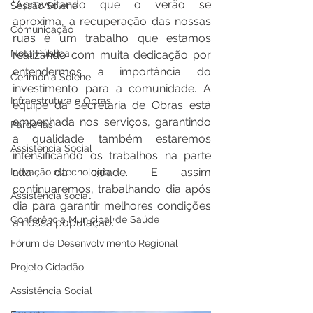
“Aproveitando que o verão se 
Sessão Solene
aproxima, a recuperação das nossas 
Comunicação
ruas é um trabalho que estamos 
Nota Pública
realizando com muita dedicação por 
entendermos a importância do 
Cerimônia Solene
investimento para a comunidade. A 
Infraestrutura e Obras
equipe da Secretaria de Obras está 
empenhada nos serviços, garantindo 
Parcerias
a qualidade. também estaremos 
Assistência Social
intensificando os trabalhos na parte 
alta da cidade. E assim 
Inovação e tecnologia
continuaremos, trabalhando dia após 
Assistência social
dia para garantir melhores condições 
Conferência Municipal de Saúde
à nossa população.”
Fórum de Desenvolvimento Regional
Projeto Cidadão
Assistência Social