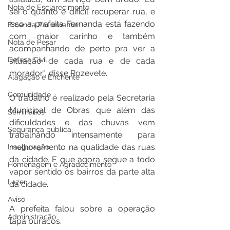
Nota de Esclarecimento
sei o quanto é difícil recuperar rua, e 
isso a prefeita Fernanda está fazendo 
Emenda Parlamentar
com maior carinho e também 
Nota de Pesar
acompanhando de perto pra ver a 
Defesa Civil
situação de cada rua e de cada 
morador", disse Rozevete.
Alagação e Enchente
Comunidade
O trabalho é realizado pela Secretaria 
Municipal de Obras que além das 
Seminários
dificuldades e das chuvas vem 
Segurança pública
trabalhando intensamente para 
melhoramento na qualidade das ruas 
Inauguração
da cidade. E que agora segue a todo 
Homenagem e Agradecimento
vapor sentido os bairros da parte alta 
Lazer
da cidade.
Aviso
A prefeita falou sobre a operação 
Administração
tapa buracos.