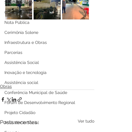
Sessão Solene
Comunicação
Nota Pública
Cerimônia Solene
Infraestrutura e Obras
Parcerias
Assistência Social
Inovação e tecnologia
Assistência social
Obras
Conferência Municipal de Saúde
Fórum de Desenvolvimento Regional
Projeto Cidadão
Ver tudo
Posts recentes
Assistência Social