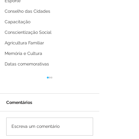
Esporte
Conselho das Cidades
Capacitação
Conscientização Social
Agricultura Familiar
Memória e Cultura
Datas comemorativas
Comentários
Prefeitura de Brasiléia
Prefeitura de B
Escreva um comentário
conclui construção de
amplia Operaçã