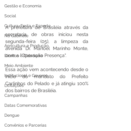
Gestão e Economia
Social
Cultura, Festa e Esporte
A prefeitura de Brasiléia através da 
secretaria de obras iniciou nesta 
No Gabinete
segunda-feira (05), a limpeza da 
Agricultura e Produção
avenida Dr. Manoel Marinho Monte, 
com a "Operação Presença". 
Direitos e Cidadania
Meio Ambiente
Essa ação vem acontecendo desde o 
Institucional e Governo
início do mandato do Prefeito 
Carlinhos do Pelado e já atingiu 100% 
Licitações
dos bairros de Brasiléia.
Campanhas
Datas Comemorativas
Dengue
Convênios e Parcerias