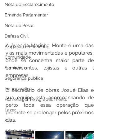
Nota de Esclarecimento
Emenda Parlamentar
Nota de Pesar
Defesa Civil
A Avenida Marinho Monte é uma das 
Alagação e Enchente
vias mais movimentadas e populares, 
Comunidade
onde se concentra maior parte de 
comerciantes, lojistas e outras l 
Seminários
empresas.
Segurança pública
Inauguração
O secretário de obras Josué Elias e 
sua equipe está acompanhando de 
Homenagem e Agradecimento
perto toda essa operação que 
Lazer
promete se prolongar pelos próximos 
dias.
Aviso
Administração