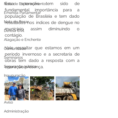
Essa operação tem sido de 
Nota de Esclarecimento
fundamental importância para a 
Emenda Parlamentar
população de Brasiléia e tem dado 
Nota de Pesar
resultados nos índices de dengue no 
município assim diminuindo o 
Defesa Civil
contágio.
Alagação e Enchente
Vale ressaltar que estamos em um 
Comunidade
período invernoso e a secretaria de 
Seminários
obras tem dado a resposta com a 
Segurança pública
operação presença.
Inauguração
Homenagem e Agradecimento
Lazer
Aviso
Administração