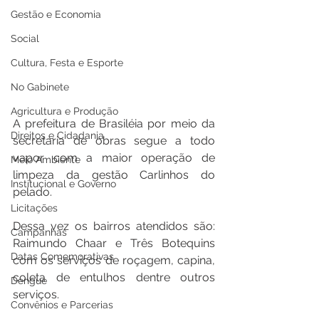
Gestão e Economia
Social
Cultura, Festa e Esporte
No Gabinete
Agricultura e Produção
A prefeitura de Brasiléia por meio da 
Direitos e Cidadania
secretaria de obras segue a todo 
vapor com a maior operação de 
Meio Ambiente
limpeza da gestão Carlinhos do 
Institucional e Governo
pelado.
Licitações
Dessa vez os bairros atendidos são: 
Campanhas
Raimundo Chaar e Três Botequins 
Datas Comemorativas
com os serviços de roçagem, capina, 
coleta de entulhos dentre outros 
Dengue
serviços.
Convênios e Parcerias