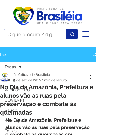
Post
Todas
Prefeitura de Brasiléia
Todas
5 de set. de 2019
2 min de leitura
No Dia da Amazônia, Prefeitura e
Vacinômetro
alunos vão as ruas pela
COVID-19
preservação e combate às
Saúde
queimadas
No Dia da Amazônia, Prefeitura e 
Educação
alunos vão as ruas pela preservação 
Obras
e combate às queimadas em 