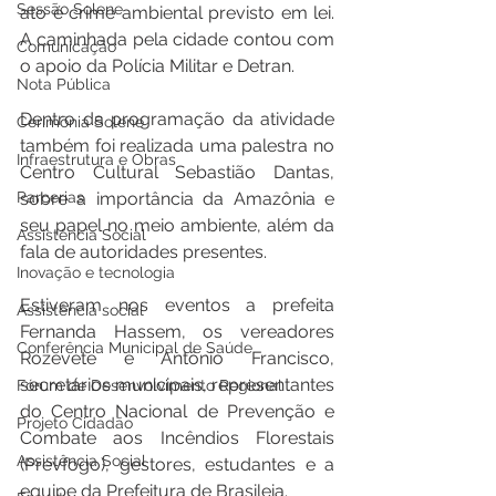
Sessão Solene
ato é crime ambiental previsto em lei. 
A caminhada pela cidade contou com 
Comunicação
o apoio da Polícia Militar e Detran. 
Nota Pública
Dentro da programação da atividade 
Cerimônia Solene
também foi realizada uma palestra no 
Infraestrutura e Obras
Centro Cultural Sebastião Dantas, 
Parcerias
sobre a importância da Amazônia e 
seu papel no meio ambiente, além da 
Assistência Social
fala de autoridades presentes. 
Inovação e tecnologia
Estiveram nos eventos a prefeita 
Assistência social
Fernanda Hassem, os vereadores 
Conferência Municipal de Saúde
Rozevete e Antônio Francisco, 
secretários municipais, representantes 
Fórum de Desenvolvimento Regional
do Centro Nacional de Prevenção e 
Projeto Cidadão
Combate aos Incêndios Florestais 
Assistência Social
(Prevfogo), gestores, estudantes e a 
equipe da Prefeitura de Brasileia.