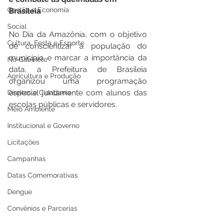
Gestão e Economia
Brasileia
Social
No Dia da Amazônia, com o objetivo 
Cultura, Festa e Esporte
de conscientizar a população do 
município e marcar a importância da 
No Gabinete
data, a Prefeitura de Brasileia 
Agricultura e Produção
organizou uma programação 
especial juntamente com alunos das 
Direitos e Cidadania
escolas públicas e servidores. 
Meio Ambiente
Institucional e Governo
Licitações
Campanhas
Datas Comemorativas
Dengue
Convênios e Parcerias