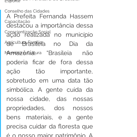
Esporte
Conselho das Cidades
A Prefeita Fernanda Hassem 
Capacitação
destacou a importância dessa 
Conscientização Social
ação realizada no município 
Agricultura Familiar
de Brasileia no Dia da 
Amazônia. “Brasileia não 
Memória e Cultura
poderia ficar de fora dessa 
ação tão importante, 
sobretudo em uma data tão 
simbólica. A gente cuida da 
nossa cidade, das nossas 
propriedades, dos nossos 
bens materiais, e a gente 
precisa cuidar da floresta que 
é o nosso maior patrimônio. A 