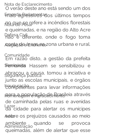
Nota de Esclarecimento
O verão deste ano está sendo um dos 
Emenda Parlamentar
mais agressivos dos últimos tempos 
no que se refere a incêndios florestais 
Nota de Pesar
e queimadas, e na região do Alto Acre 
Defesa Civil
não é diferente, onde o fogo toma 
conta de áreas na zona urbana e rural. 
Alagação e Enchente
Comunidade
Em razão disto, a gestão da prefeita 
Seminários
Fernanda Hassem se sensibilizou e 
abraçou a causa, tomou a inciativa e 
Segurança pública
junto as escolas municipais, e órgãos 
Inauguração
competentes para levar informações 
para a população de Brasileia através 
Homenagem e Agradecimento
de caminhada pelas ruas e avenidas 
Lazer
da cidade para alertar os munícipes 
sobre os prejuízos causados ao meio 
Aviso
ambiente quando se provoca 
Administração
queimadas, além de alertar que esse 