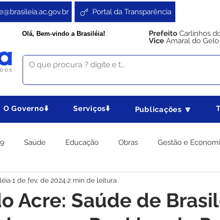
e@brasileia.ac.gov.br
Portal da Transparência
Prefeito
Carlinhos d
Olá, Bem-vindo a Brasiléia!
Vice
Amaral do Gelo
O Governo⬇️
Serviços⬇️
Publicações 🔽
19
Saúde
Educação
Obras
Gestão e Econom
léia
1 de fev. de 2024
2 min de leitura
 Gabinete
Agricultura e Produção
Direitos e Cidadania
o Acre: Saúde de Brasil