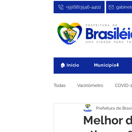
+55(68)3546-4402
gabinet
🏠 Início
Município⬇️
Todas
Vacinômetro
COVID-
Prefeitura de Brasi
Cultura, Festa e Esporte
No
Melhor d