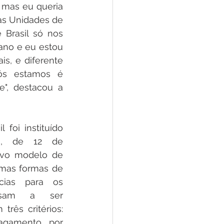
 mas eu queria 
as Unidades de 
Brasil só nos 
ano e eu estou 
s, e diferente 
s estamos é 
", destacou a 
foi instituído 
9, de 12 de 
vo modelo de 
umas formas de 
cias para os 
ssam a ser 
rês critérios: 
agamento por 