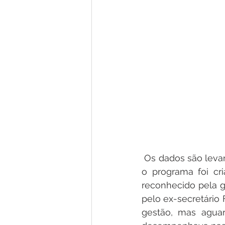
 Os dados são levantados por quadrimestre, e Brasiléia atingiu a maior nota desde que 
o programa foi cr
reconhecido pela g
pelo ex-secretário
gestão, mas aguar