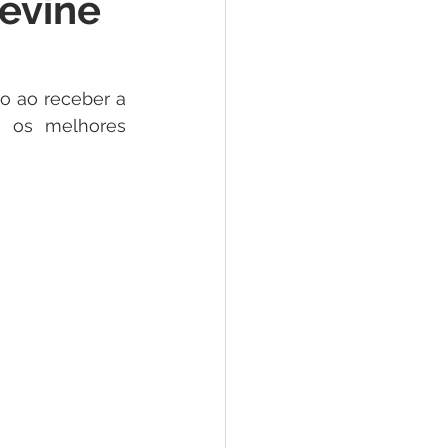
revine
e
ar
Defesa Civil
 ao receber a 
m os melhores 
ão