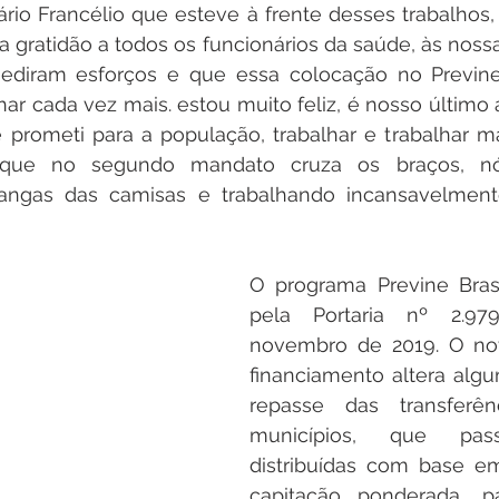
rio Francélio que esteve à frente desses trabalhos,
 gratidão a todos os funcionários da saúde, às noss
diram esforços e que essa colocação no Previne 
har cada vez mais. estou muito feliz, é nosso último 
prometi para a população, trabalhar e trabalhar mai
ue no segundo mandato cruza os braços, nó
ngas das camisas e trabalhando incansavelmente
O programa Previne Brasil 
pela Portaria nº 2.97
novembro de 2019. O no
financiamento altera alg
repasse das transferên
municípios, que pa
distribuídas com base em t
capitação ponderada, p