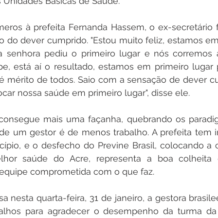
Unidades Básicas de Saúde.
eros à prefeita Fernanda Hassem, o ex-secretário f
 do dever cumprido. "Estou muito feliz, estamos em 
 a senhora pediu o primeiro lugar e nós corremos a
e, está aí o resultado, estamos em primeiro lugar 
 é mérito de todos. Saio com a sensação de dever cu
car nossa saúde em primeiro lugar", disse ele.
onsegue mais uma façanha, quebrando os paradig
 um gestor é de menos trabalho. A prefeita tem int
cípio, e o desfecho do Previne Brasil, colocando a 
lhor saúde do Acre, representa a boa colheita 
 equipe comprometida com o que faz.
nesta quarta-feira, 31 de janeiro, a gestora brasil
alhos para agradecer o desempenho da turma da 