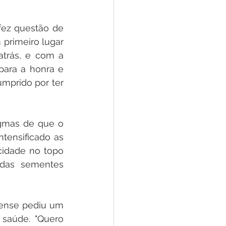
ez questão de 
primeiro lugar 
trás, e com a 
para a honra e 
mprido por ter 
mas de que o 
ensificado as 
cidade no topo 
das sementes 
eense pediu um 
saúde. "Quero 