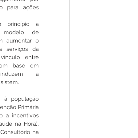
o para ações 
princípio a 
 modelo de 
m aumentar o 
 serviços da 
ínculo entre 
com base em 
nduzem à 
ssistem.
s à população 
enção Primária 
 a incentivos 
úde na Hora), 
Consultório na 