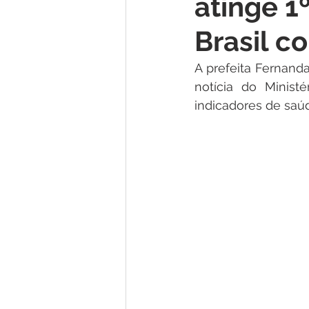
atinge 1
Institucional e Governo
Lic
Brasil c
Convênios e Parcerias
Nota
A prefeita Fernand
notícia do Minist
indicadores de saúd
Alagação e Enchente
Comu
Homenagem e Agradecimento