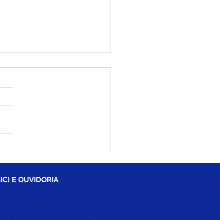
iléia recebe
lância do Governo
ral para reforçar
dimento aos pacientes
IC) E OUVIDORIA
SUS