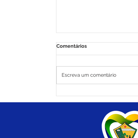
Comentários
Escreva um comentário
Prefeitura de Brasiléia leva
Saúde em Ação a
Comunidade Palmeira em
Brasiléia com centenas de
atendimentos e
procedimentos para
população da zona rural