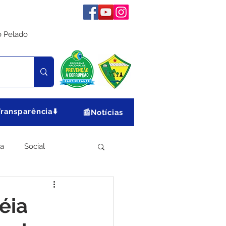
o Pelado
Transparência⬇️
📰Notícias
ia
Social
Meio Ambiente
éia