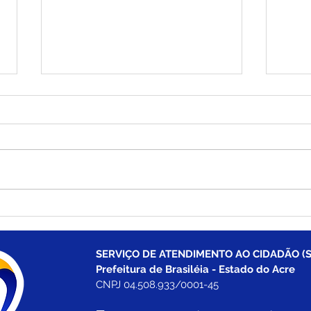
Saúde em Ação chega à
Bras
Comunidade Palmeira com
ambu
diversos serviços gratuitos
Fede
neste dia 25 de julho
aten
SERVIÇO DE ATENDIMENTO AO CIDADÃO (S
do 
Prefeitura de Brasiléia - Estado do Acre
CNPJ 04.508.933/0001-45