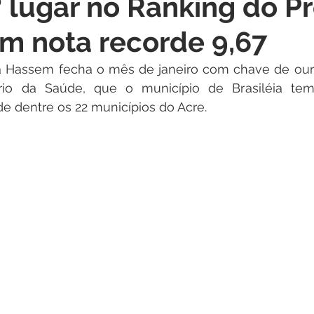
º lugar no Ranking do P
itações
Campanhas
Datas Comemorativas
Dengu
om nota recorde 9,67
 de Esclarecimento
Emenda Parlamentar
Nota de Pes
a Hassem fecha o mês de janeiro com chave de ouro
ério da Saúde, que o município de Brasiléia te
e dentre os 22 municípios do Acre.
nidade
Seminários
Segurança pública
Inauguraç
Lazer
Aviso