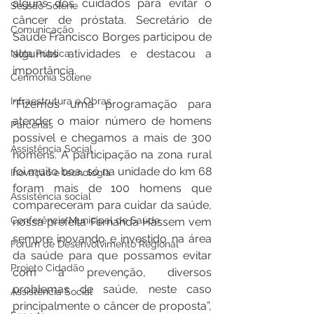
alguns dos cuidados para evitar o 
Sessão Solene
câncer de próstata. Secretário de 
Comunicação
Saúde Francisco Borges participou de 
algumas atividades e destacou a 
Nota Pública
importância. 
Cerimônia Solene
Infraestrutura e Obras
“Fizemos uma programação para 
atender o maior número de homens 
Parcerias
possível e chegamos a mais de 300  
Assistência Social
homens. A participação na zona rural 
foi muito boa, só na unidade do km 68 
Inovação e tecnologia
foram mais de 100 homens que 
Assistência social
compareceram para cuidar da saúde, 
Conferência Municipal de Saúde
nossa prefeita Fernanda Hassem vem 
sempre inovando e investido na área 
Fórum de Desenvolvimento Regional
da saúde para que possamos evitar 
Projeto Cidadão
com a prevenção, diversos 
problemas de saúde, neste caso 
Assistência Social
principalmente o câncer de proposta”, 