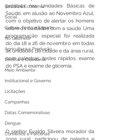
próstata nas Unidades Básicas de 
Gestão e Economia
Saúde, em alusão ao Novembro Azul, 
Social
com o objetivo de alertar os homens 
Cultura, Festa e Esporte
sobre os cuidados com a saúde. Uma 
programação especial foi realizada 
No Gabinete
do dia 18 a 26 de novembro em todas 
Agricultura e Produção
as unidades da cidade e da área rural, 
com palestras, testes rápidos, exame 
Direitos e Cidadania
do PSA e exame de glicemia. 
Meio Ambiente
Institucional e Governo
Licitações
Campanhas
Datas Comemorativas
Dengue
O senhor Evaldo Silveira morador da 
Convênios e Parcerias
zona rural, participou de palestra e 