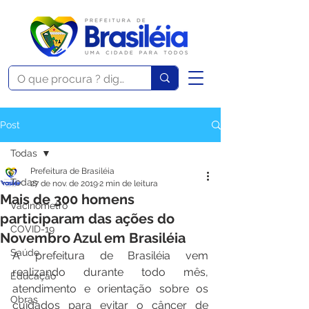
Post
Todas
Prefeitura de Brasiléia
Todas
27 de nov. de 2019
2 min de leitura
Mais de 300 homens
Vacinômetro
participaram das ações do
COVID-19
Novembro Azul em Brasiléia
Saúde
A prefeitura de Brasiléia vem 
realizando durante todo mês, 
Educação
atendimento e orientação sobre os 
Obras
cuidados para evitar o câncer de 