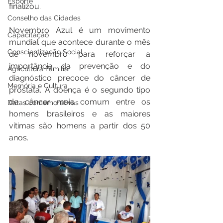
Esporte
finalizou.   
Conselho das Cidades
Novembro Azul é um movimento 
Capacitação
mundial que acontece durante o mês 
Conscientização Social
de novembro para reforçar a 
importância da prevenção e do 
Agricultura Familiar
diagnóstico precoce do câncer de 
Memória e Cultura
próstata. A doença é o segundo tipo 
de câncer mais comum entre os 
Datas comemorativas
homens brasileiros e as maiores 
vítimas são homens a partir dos 50 
anos. 