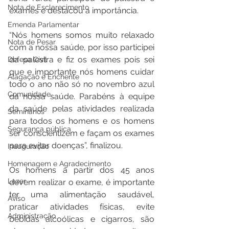
Nota de Esclarecimento
exames e destacou a importância.
Emenda Parlamentar
“Nós homens somos muito relaxado 
Nota de Pesar
com a nossa saúde, por isso participei 
da palestra e fiz os exames pois sei 
Defesa Civil
que e importante nós homens cuidar 
Alagação e Enchente
todo o ano não só no novembro azul 
Comunidade
da nossa saúde. Parabéns à equipe 
da saúde pelas atividades realizada 
Seminários
para todos os homens e os homens 
Segurança pública
ser conscientizem e façam os exames 
para evitar doenças”, finalizou. 
Inauguração
Homenagem e Agradecimento
Os homens a partir dos 45 anos 
Lazer
devem realizar o exame, é importante 
ter uma alimentação saudável, 
Aviso
praticar atividades físicas, evite 
Administração
bebidas alcoólicas e cigarros, são 