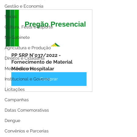
Gestão e Economia
Social
Cultura, Festa e Esporte
No Gabinete
Agricultura e Produção
PP SRP N°037/2022 - 
Direitos e Cidadania
Fornecimento de Material 
Médico Hospitalar
Meio Ambiente
Institucional e Governo
Comprar
Licitações
Campanhas
Datas Comemorativas
Dengue
Convênios e Parcerias