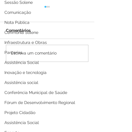
Sessão Solene
Comunicação
Nota Pública
Comentários
Cerimônia Solene
Infraestrutura e Obras
Parcerias
PE N°016/2025 - AVISO
PP SRP 001/202
Escreva um comentário
DE ADIAMENTO
de Adiamento
Assistência Social
Inovação e tecnologia
Assistência social
Conferência Municipal de Saúde
Fórum de Desenvolvimento Regional
Projeto Cidadão
Assistência Social