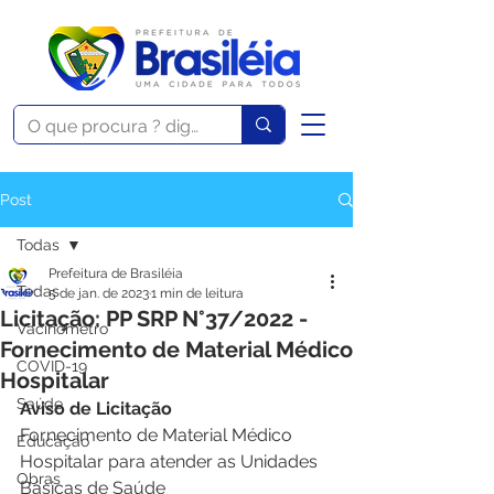
Post
Todas
Prefeitura de Brasiléia
Todas
5 de jan. de 2023
1 min de leitura
Licitação: PP SRP N°37/2022 -
Vacinômetro
Fornecimento de Material Médico
COVID-19
Hospitalar
Saúde
Aviso de Licitação
Fornecimento de Material Médico 
Educação
Hospitalar para atender as Unidades
Obras
Básicas de Saúde