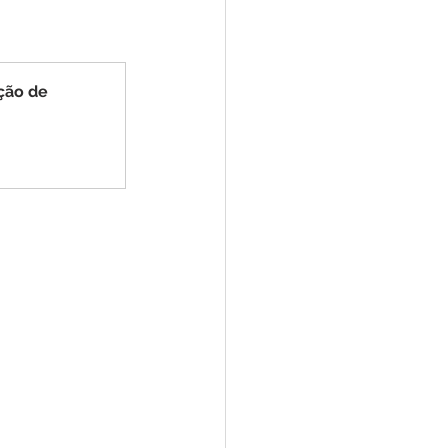
e
ar
Defesa Civil
ção de 
ão