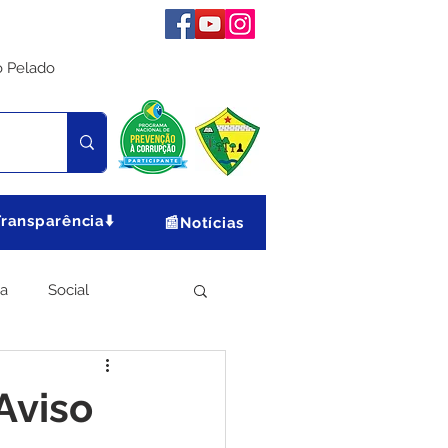
o Pelado
Transparência⬇️
📰Notícias
ia
Social
Meio Ambiente
Aviso