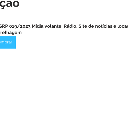
ação
itações
Campanhas
Datas Comemorativas
Dengu
 de Esclarecimento
Emenda Parlamentar
Nota de Pes
SRP 019/2023 Mídia volante, Rádio, Site de notícias e loca
arelhagem
omprar
nidade
Seminários
Segurança pública
Inauguraç
Lazer
Aviso