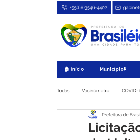
+55(68)3546-4402
gabinet
🏠 Início
Município⬇️
Todas
Vacinômetro
COVID-
Prefeitura de Brasi
Cultura, Festa e Esporte
No
Licitaçã