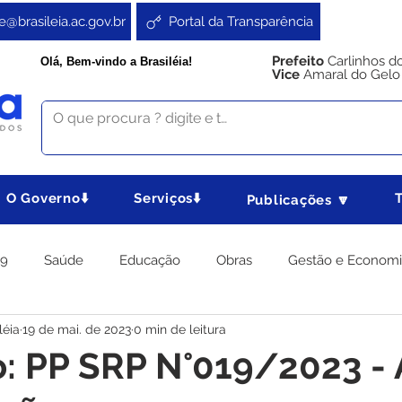
e@brasileia.ac.gov.br
Portal da Transparência
Prefeito
Carlinhos d
Olá, Bem-vindo a Brasiléia!
Vice
Amaral do Gelo
O Governo⬇️
Serviços⬇️
Publicações 🔽
19
Saúde
Educação
Obras
Gestão e Econom
léia
19 de mai. de 2023
0 min de leitura
 Gabinete
Agricultura e Produção
Direitos e Cidadania
o: PP SRP N°019/2023 - 