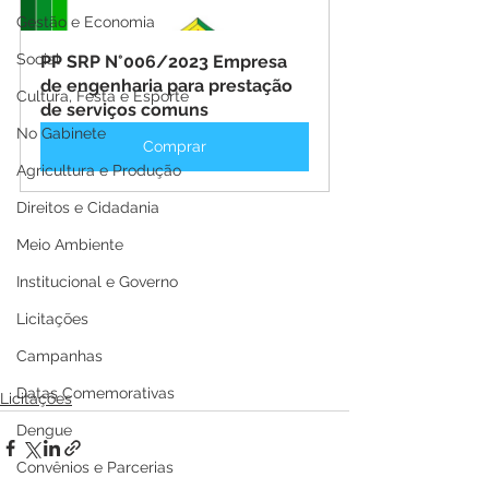
Gestão e Economia
Social
PP SRP N°006/2023 Empresa 
de engenharia para prestação 
Cultura, Festa e Esporte
de serviços comuns
No Gabinete
Comprar
Agricultura e Produção
Direitos e Cidadania
Meio Ambiente
Institucional e Governo
Licitações
Campanhas
Datas Comemorativas
Licitações
Dengue
Convênios e Parcerias