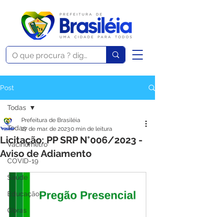
Post
Todas
Prefeitura de Brasiléia
Todas
27 de mar. de 2023
0 min de leitura
Licitação: PP SRP N°006/2023 -
Vacinômetro
Aviso de Adiamento
COVID-19
Saúde
Educação
Obras