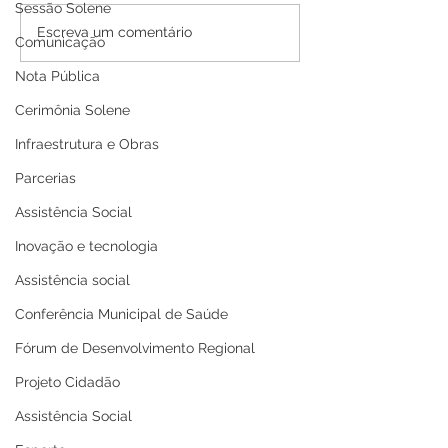
Sessão Solene
PE N°016/2025 - AVISO
PP SRP 001/202
Escreva um comentário
Comunicação
DE ADIAMENTO
de Adiamento
Nota Pública
Cerimônia Solene
Infraestrutura e Obras
Parcerias
Assistência Social
Inovação e tecnologia
Assistência social
Conferência Municipal de Saúde
Fórum de Desenvolvimento Regional
Projeto Cidadão
Assistência Social