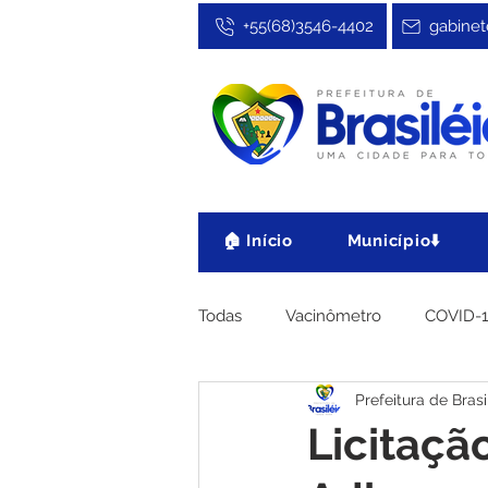
+55(68)3546-4402
gabinet
🏠 Início
Município⬇️
Todas
Vacinômetro
COVID-
Prefeitura de Brasi
Cultura, Festa e Esporte
No
Licitaçã