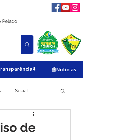
o Pelado
Transparência⬇️
📰Notícias
ia
Social
Meio Ambiente
iso de