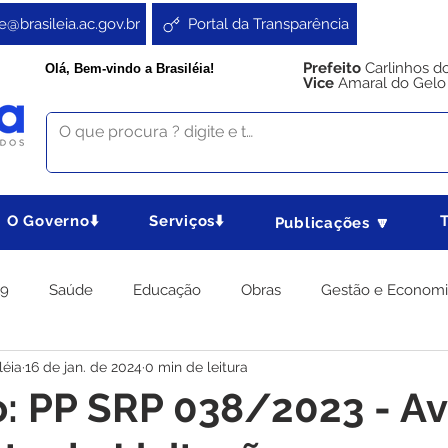
e@brasileia.ac.gov.br
Portal da Transparência
Prefeito
Carlinhos d
Olá, Bem-vindo a Brasiléia!
Vice
Amaral do Gelo
O Governo⬇️
Serviços⬇️
Publicações 🔽
19
Saúde
Educação
Obras
Gestão e Econom
léia
16 de jan. de 2024
0 min de leitura
 Gabinete
Agricultura e Produção
Direitos e Cidadania
o: PP SRP 038/2023 - Av