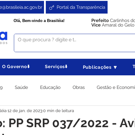
e@brasileia.ac.gov.br
Portal da Transparência
Prefeito
Carlinhos d
Olá, Bem-vindo a Brasiléia!
Vice
Amaral do Gelo
O Governo⬇️
Serviços⬇️
Publicações 🔽
19
Saúde
Educação
Obras
Gestão e Econom
léia
12 de jan. de 2023
0 min de leitura
 Gabinete
Agricultura e Produção
Direitos e Cidadania
o: PP SRP 037/2022 - Av