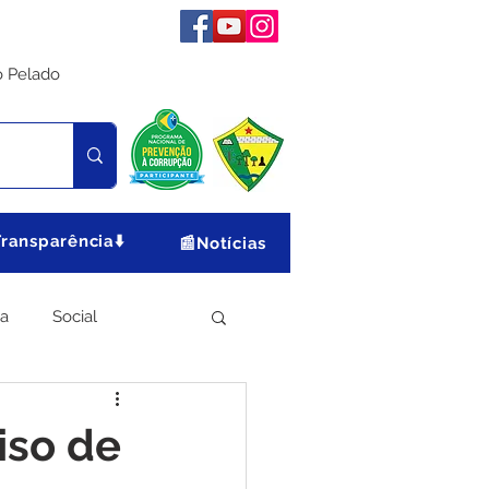
o Pelado
Transparência⬇️
📰Notícias
ia
Social
Meio Ambiente
iso de