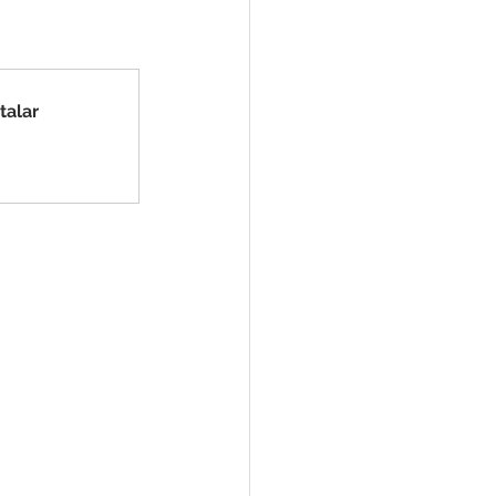
e
ar
Defesa Civil
talar
ão