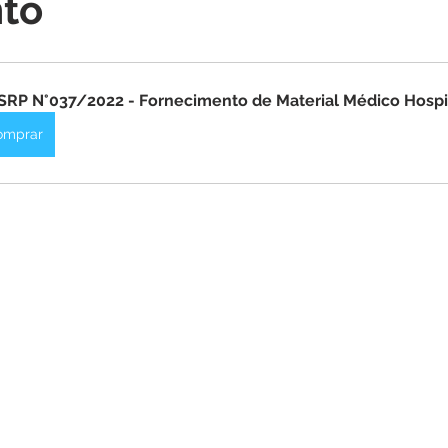
to
itações
Campanhas
Datas Comemorativas
Dengu
 de Esclarecimento
Emenda Parlamentar
Nota de Pes
SRP N°037/2022 - Fornecimento de Material Médico Hospi
omprar
nidade
Seminários
Segurança pública
Inauguraç
Lazer
Aviso