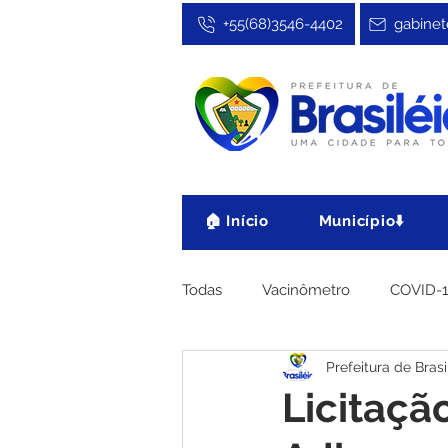
+55(68)3546-4402
gabinet
🏠 Início
Município⬇️
Todas
Vacinômetro
COVID-
Prefeitura de Brasi
Cultura, Festa e Esporte
No
Licitaçã