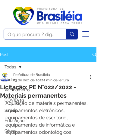
Post
Todas
Prefeitura de Brasiléia
Todas
23 de dez. de 2022
1 min de leitura
Licitação: PE N°022/2022 -
Vacinômetro
Materiais permanentes
COVID-19
Aquisição de materiais permanentes, 
equipamentos eletrônicos, 
Saúde
equipamentos de escritório, 
Educação
equipamentos de informática e 
Obras
equipamentos odontológicos