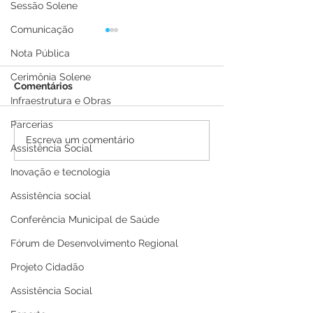
Sessão Solene
Comunicação
Nota Pública
Cerimônia Solene
Comentários
Infraestrutura e Obras
Parcerias
PE N°016/2025 - AVISO
PP SRP 001/202
Escreva um comentário
Assistência Social
DE ADIAMENTO
de Adiamento
Inovação e tecnologia
Assistência social
Conferência Municipal de Saúde
Fórum de Desenvolvimento Regional
Projeto Cidadão
Assistência Social