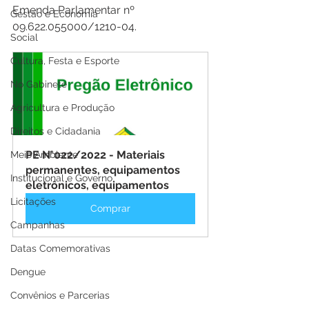
Emenda Parlamentar nº 
Gestão e Economia
09.622.055000/1210-04.
Social
Cultura, Festa e Esporte
No Gabinete
Agricultura e Produção
Direitos e Cidadania
PE N°022/2022 - Materiais 
Meio Ambiente
permanentes, equipamentos 
Institucional e Governo
eletrônicos, equipamentos
Licitações
Comprar
Campanhas
Datas Comemorativas
Dengue
Convênios e Parcerias