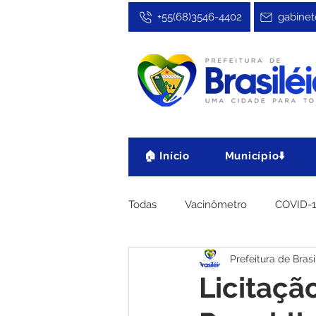
+55(68)3546-4402
gabinet
🏠 Início
Município⬇️
Todas
Vacinômetro
COVID-
Prefeitura de Brasi
Cultura, Festa e Esporte
No
Licitaçã