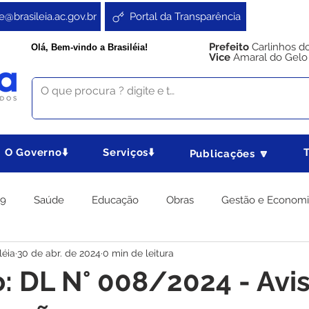
e@brasileia.ac.gov.br
Portal da Transparência
Prefeito
Carlinhos d
Olá, Bem-vindo a Brasiléia!
Vice
Amaral do Gelo
O Governo⬇️
Serviços⬇️
Publicações 🔽
19
Saúde
Educação
Obras
Gestão e Econom
léia
30 de abr. de 2024
0 min de leitura
 Gabinete
Agricultura e Produção
Direitos e Cidadania
o: DL N° 008/2024 - Avi