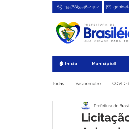
+55(68)3546-4402
gabinet
🏠 Início
Município⬇️
Todas
Vacinômetro
COVID-
Prefeitura de Brasi
Cultura, Festa e Esporte
No
Licitaçã