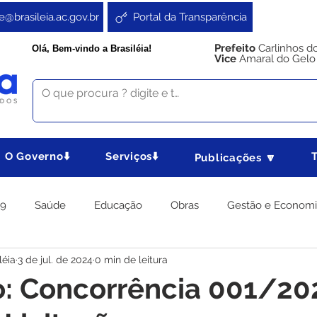
e@brasileia.ac.gov.br
Portal da Transparência
Prefeito
Carlinhos d
Olá, Bem-vindo a Brasiléia!
Vice
Amaral do Gelo
O Governo⬇️
Serviços⬇️
Publicações 🔽
19
Saúde
Educação
Obras
Gestão e Econom
léia
3 de jul. de 2024
0 min de leitura
 Gabinete
Agricultura e Produção
Direitos e Cidadania
o: Concorrência 001/20