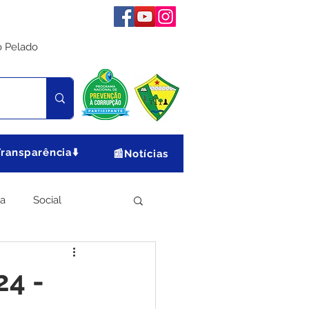
o Pelado
Transparência⬇️
📰Notícias
ia
Social
Meio Ambiente
24 -