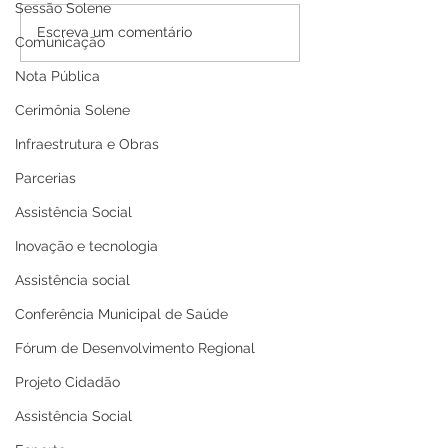
Sessão Solene
PE N°016/2025 - AVISO
PP SRP 001/202
Escreva um comentário
Comunicação
DE ADIAMENTO
de Adiamento
Nota Pública
Cerimônia Solene
Infraestrutura e Obras
Parcerias
Assistência Social
Inovação e tecnologia
Assistência social
Conferência Municipal de Saúde
Fórum de Desenvolvimento Regional
Projeto Cidadão
Assistência Social