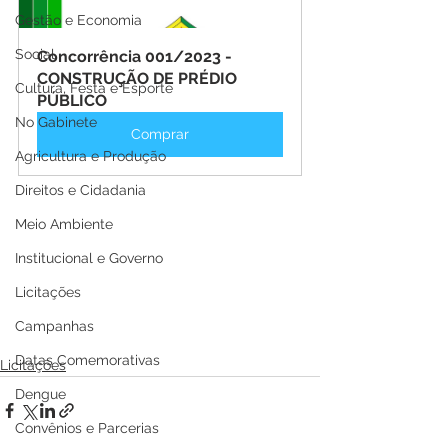
Gestão e Economia
Social
Concorrência 001/2023 - 
CONSTRUÇÃO DE PRÉDIO 
Cultura, Festa e Esporte
PÚBLICO
No Gabinete
Comprar
Agricultura e Produção
Direitos e Cidadania
Meio Ambiente
Institucional e Governo
Licitações
Campanhas
Datas Comemorativas
Licitações
Dengue
Convênios e Parcerias