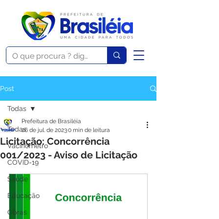
Post
Todas
Prefeitura de Brasiléia
Todas
26 de jul. de 2023
0 min de leitura
Licitação: Concorrência
Vacinômetro
001/2023 - Aviso de Licitação
COVID-19
Saúde
Educação
Obras