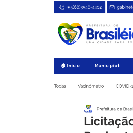
+55(68)3546-4402
gabinet
🏠 Início
Município⬇️
Todas
Vacinômetro
COVID-
Prefeitura de Brasi
Cultura, Festa e Esporte
No
Licitaçã