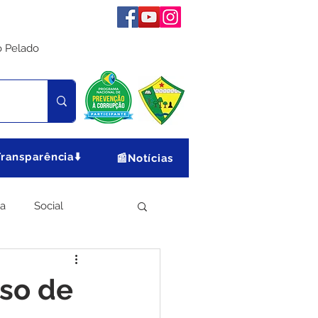
o Pelado
Transparência⬇️
📰Notícias
ia
Social
Meio Ambiente
iso de