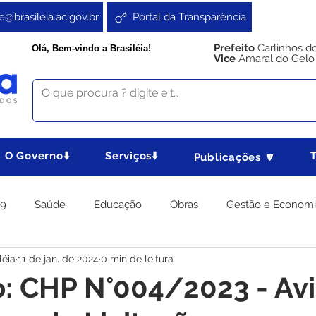
e@brasileia.ac.gov.br
Portal da Transparência
Prefeito
Carlinhos d
Olá, Bem-vindo a Brasiléia!
Vice
Amaral do Gelo
O Governo⬇️
Serviços⬇️
Publicações 🔽
19
Saúde
Educação
Obras
Gestão e Econom
léia
11 de jan. de 2024
0 min de leitura
 Gabinete
Agricultura e Produção
Direitos e Cidadania
o: CHP N°004/2023 - Av