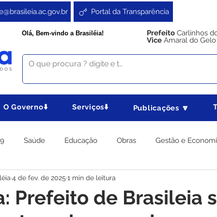
e@brasileia.ac.gov.br
Portal da Transparência
Prefeito
Carlinhos d
Olá, Bem-vindo a Brasiléia!
Vice
Amaral do Gelo
O Governo⬇️
Serviços⬇️
Publicações 🔽
19
Saúde
Educação
Obras
Gestão e Econom
léia
4 de fev. de 2025
1 min de leitura
 Gabinete
Agricultura e Produção
Direitos e Cidadania
: Prefeito de Brasileia 