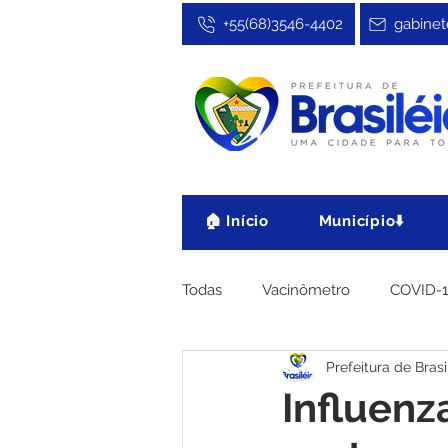
+55(68)3546-4402
gabinet
🏠 Início
Município⬇️
Todas
Vacinômetro
COVID-
Prefeitura de Brasi
Cultura, Festa e Esporte
No
Influenza