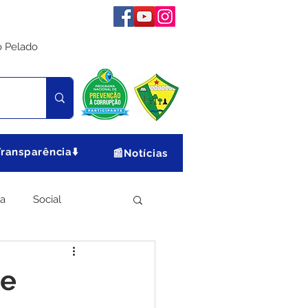
o Pelado
Transparência⬇️
📰Notícias
ia
Social
Meio Ambiente
se