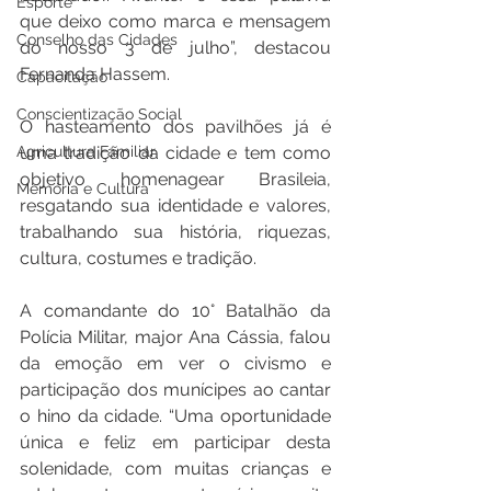
Esporte
que deixo como marca e mensagem 
Conselho das Cidades
do nosso 3 de julho”, destacou  
Fernanda Hassem. 
Capacitação
Conscientização Social
O hasteamento dos pavilhões já é 
Agricultura Familiar
uma tradição da cidade e tem como 
objetivo homenagear Brasileia, 
Memória e Cultura
resgatando sua identidade e valores, 
trabalhando sua história, riquezas, 
cultura, costumes e tradição. 
A comandante do 10° Batalhão da 
Polícia Militar, major Ana Cássia, falou 
da emoção em ver o civismo e 
participação dos munícipes ao cantar 
o hino da cidade. “Uma oportunidade 
única e feliz em participar desta 
solenidade, com muitas crianças e 