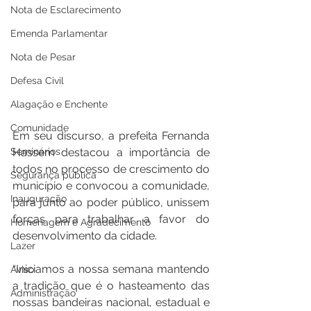
Nota de Esclarecimento
Emenda Parlamentar
Nota de Pesar
Defesa Civil
Alagação e Enchente
Comunidade
Em seu discurso, a prefeita Fernanda 
Seminários
Hassem destacou a importância de 
todos no processo de crescimento do 
Segurança pública
município e convocou a comunidade, 
Inauguração
para junto ao poder público, unissem 
forças para trabalhar a favor do 
Homenagem e Agradecimento
desenvolvimento da cidade. 
Lazer
“Iniciamos a nossa semana mantendo 
Aviso
a tradição que é o hasteamento das 
Administração
nossas bandeiras nacional, estadual e 