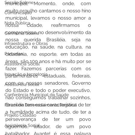
Sessão Solene
municipal. Momento, onde, com 
muito orgulho cantamos o nosso hino 
Comunicação
municipal, levamos o nosso amor a 
Nota Pública
nossa cidade, reafirmamos o 
compromisso no desenvolvimento da 
Cerimônia Solene
nossa querida Brasiléia, seja na 
Infraestrutura e Obras
educação, na saúde, na cultura, na 
Parcerias
cidadania, no esporte, em todas as 
áreas, são 109 anos e há muito por se 
Assistência Social
fazer. Fazemos parcerias com os 
Inovação e tecnologia
parlamentares estaduais, federais, 
com os nossos senadores, Governo 
Assistência social
do Estado e todo o poder executivo, 
Conferência Municipal de Saúde
não conseguimos trabalhar sozinhos, 
Brasiléia tem essa característica de ter 
Fórum de Desenvolvimento Regional
a humildade acima de tudo, de ter a 
Projeto Cidadão
perseverança de ter um povo 
Assistência Social
aguerrido, lutador, de um povo 
batalhador. Avante! é essa palavra 