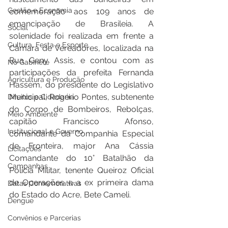
Gestão e Economia
comemoração aos 109 anos de 
emancipação de Brasileia. A 
Social
solenidade foi realizada em frente a 
Cultura, Festa e Esporte
Câmara de Vereadores, localizada na 
Rua Geny Assis, e contou com as 
No Gabinete
participações da prefeita Fernanda 
Agricultura e Produção
Hassem, do presidente do Legislativo 
Municipal, Rogério Pontes, subtenente 
Direitos e Cidadania
do Corpo de Bombeiros, Rebolças, 
Meio Ambiente
capitão Francisco Afonso, 
Institucional e Governo
comandante da Companhia Especial 
de Fronteira, major Ana Cássia 
Licitações
Comandante do 10° Batalhão da 
Campanhas
Policia Militar, tenente Queiroz Oficial 
de Operações e a ex primeira dama 
Datas Comemorativas
do Estado do Acre, Bete Cameli.  
Dengue
Convênios e Parcerias