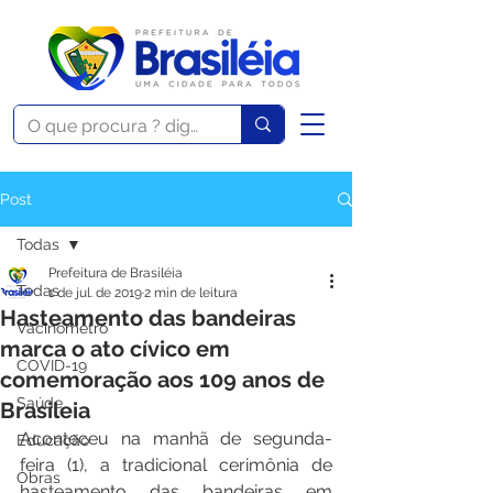
Post
Todas
Prefeitura de Brasiléia
Todas
1 de jul. de 2019
2 min de leitura
Hasteamento das bandeiras
Vacinômetro
marca o ato cívico em
COVID-19
comemoração aos 109 anos de
Saúde
Brasileia
Aconteceu na manhã de segunda-
Educação
feira (1), a tradicional cerimônia de 
Obras
hasteamento das bandeiras em 