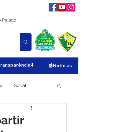
o Pelado
Transparência⬇️
📰Notícias
ia
Social
Meio Ambiente
artir