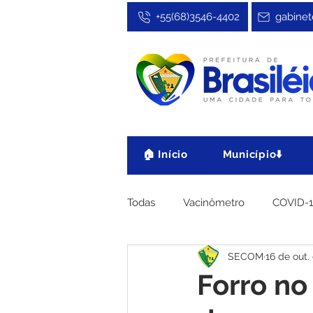
+55(68)3546-4402
gabinet
🏠 Início
Município⬇️
Todas
Vacinômetro
COVID-
SECOM
16 de out.
Cultura, Festa e Esporte
No
Forro no 