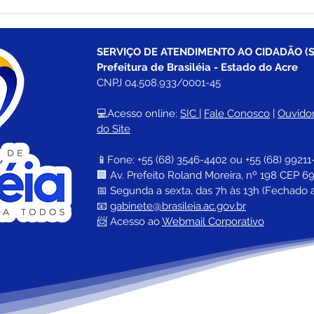
Carnavale 2026 encerra
Para
com grande show nacional
Roli
de Koyote em celebração
arra
dos 30 anos de folia
segu
SERVIÇO DE ATENDIMENTO AO CIDADÃO (S
em B
Prefeitura de Brasiléia - Estado do Acre
CNPJ 04.508.933/0001-45
💻Acesso online: 
SIC 
| 
Fale Conosco
 | 
Ouvidor
do Site
📱Fone: +55 (68) 
3546-4402 ou +55 (68) 99211
🏢 
Av. Prefeito Roland Moreira, nº 198 CEP 69
📅 Segunda a sexta, das 7h às 13h (Fechado 
📧 
gabinete@brasileia.ac.gov.br
📨 Acesso ao 
Webmail Corporativo