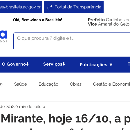
e@brasileia.ac.gov.br
Portal da Transparência
Prefeito
Carlinhos d
Olá, Bem-vindo a Brasiléia!
Vice
Amaral do Gelo
O Governo⬇️
Serviços⬇️
Publicações 🔽
19
Saúde
Educação
Obras
Gestão e Econom
 de 2018
0 min de leitura
 Gabinete
Agricultura e Produção
Direitos e Cidadania
Mirante, hoje 16/10, a p