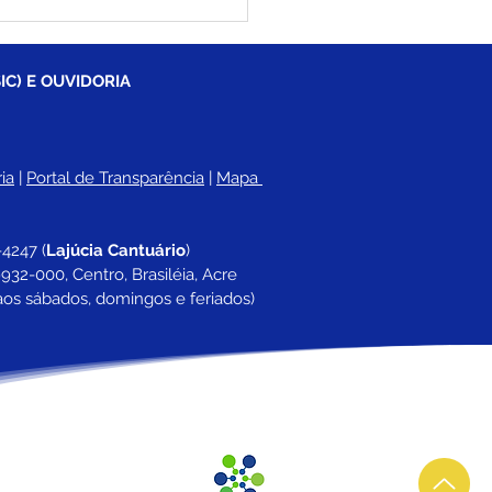
ngolé e Bloco As
nhas do Coronel
stam multidão no
ndo dia do Carnavale
IC) E OUVIDORIA
rasiléia
ia
 |
Portal de Transparência
 | 
Mapa 
-4247 
(
Lajúcia Cantuário
)
932-000, Centro, Brasiléia, Acre
aos sábados, domingos e feriados)