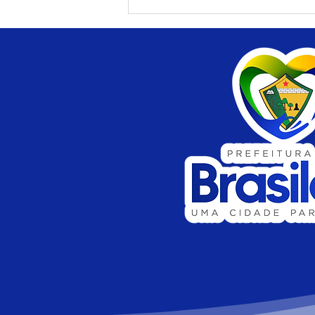
Brasiléia recebe oficina,
treinamento e torneio de
tênis de mesa em parceria
com a FTMEAC