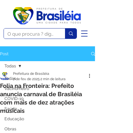
Post
Todas
Prefeitura de Brasiléia
Todas
7 de fev. de 2025
2 min de leitura
Folia na Fronteira: Prefeito
Vacinômetro
anuncia carnaval de Brasiléia
COVID-19
com mais de dez atrações
Saúde
musicais
Educação
Obras