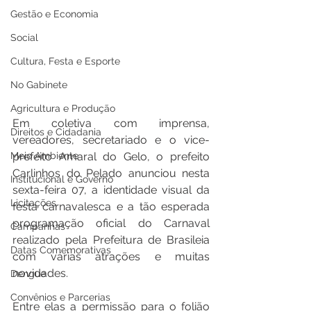
Gestão e Economia
Social
Cultura, Festa e Esporte
No Gabinete
Agricultura e Produção
Em coletiva com imprensa, 
Direitos e Cidadania
vereadores, secretariado e o vice-
Meio Ambiente
prefeito Amaral do Gelo, o prefeito 
Carlinhos do Pelado anunciou nesta 
Institucional e Governo
sexta-feira 07, a identidade visual da 
Licitações
festa carnavalesca e a tão esperada 
programação oficial do Carnaval 
Campanhas
realizado pela Prefeitura de Brasileia 
Datas Comemorativas
com várias atrações e muitas 
novidades. 
Dengue
Convênios e Parcerias
Entre elas a permissão para o folião 