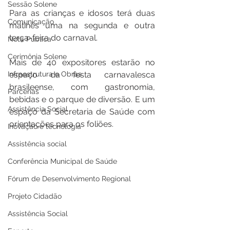
Sessão Solene
Para as crianças e idosos terá duas 
Comunicação
matinês uma na segunda e outra 
terça-feira do carnaval. 
Nota Pública
Cerimônia Solene
Mais de 40 expositores estarão no 
Infraestrutura e Obras
espaço da festa carnavalesca 
brasileense, com gastronomia, 
Parcerias
bebidas e o parque de diversão. E um 
Assistência Social
espaço da Secretaria de Saúde com 
orientações para os foliões. 
Inovação e tecnologia
Assistência social
Conferência Municipal de Saúde
Fórum de Desenvolvimento Regional
Projeto Cidadão
Assistência Social