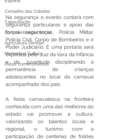
Esporte
Conselho das Cidades
Na segurança o evento contará com 
Capacitação
segurança particulares e apoio das 
forças seguranças, Polícia Militar, 
Conscientização Social
Polícia Civil, Corpo de Bombeiros e o 
Agricultura Familiar
Poder Judiciário. E uma portaria será 
Memória e Cultura
expedida pelo Juiz da Vara da Infância 
e da Juventude disciplinando a 
Datas comemorativas
permanência de crianças 
adolescentes no local do carnaval 
acompanhado dos pais.
A festa carnavalesca na fronteira 
conhecida com uma das melhores do 
estado vai promover a cultura, 
valorizando os talentos locais e 
regional, o turismo com a 
participação de centenas de foliões 