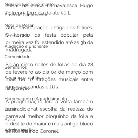
Nota de Esclarecimento
entrar na praça carnavalesca Hugo 
Poli com térmica de até 50 L.
Emenda Parlamentar
Nota de Pesar
Uma reivindicação antiga dos foliões. 
O horário da festa popular pela 
Defesa Civil
primeira vez foi estendido até as 3h da 
Alagação e Enchente
madrugada. 
Comunidade
Serão cinco noites de folias do dia 28 
Seminários
de fevereiro ao dia 04 de março com 
Segurança pública
mais de 10 atrações musicais entre 
músicos, bandas e DJs. 
Inauguração
Homenagem e Agradecimento
A programação terá a volta também 
da tradicional escolha da realeza do 
Lazer
carnaval melhor bloquinho da folia e 
Aviso
o desfile do maior e mais antigo bloco 
Administração
as Rolinhas do Coronel. 