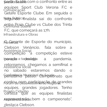
partir da 16h com o confronto entre as 
Sessão Solene
equipes Sport Club Verona F.C e 
Comunicação
Getafe Esporte Clube. Em seguida o 
Nota Pública
segundo finalista sai do confronto 
entre Praia Clube vs Clube dos Trinta 
Cerimônia Solene
F.C, que começará as 17h.
Infraestrutura e Obras
O Gerente de Esporte do município, 
Parcerias
Clebson Venâncio, fala sobre a 
Assistência Social
competição “a competição esteve 
parada devido a pandemia, 
Inovação e tecnologia
retornamos, chegamos a semifinal e 
Assistência social
no sábado estaremos dando o 
Conferência Municipal de Saúde
penúltimo passo. Campeonato que 
contou com participação de grandes 
Fórum de Desenvolvimento Regional
equipes, grandes jogadores. Tenho 
Projeto Cidadão
certeza que as equipes finalistas 
representarão bem o campeonato”, 
Assistência Social
destaca Clebson.