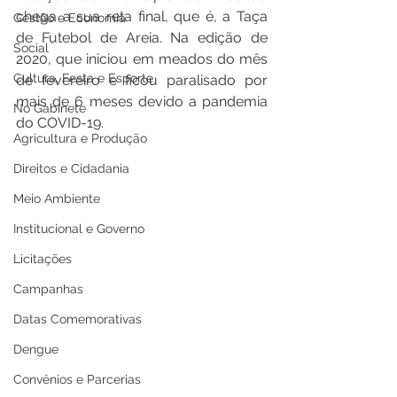
chega a sua reta final, que é, a Taça 
Gestão e Economia
de Futebol de Areia. Na edição de 
Social
2020, que iniciou em meados do mês 
Cultura, Festa e Esporte
de fevereiro e ficou paralisado por 
mais de 6 meses devido a pandemia 
No Gabinete
do COVID-19.
Agricultura e Produção
Direitos e Cidadania
Meio Ambiente
Institucional e Governo
Licitações
Campanhas
Datas Comemorativas
Dengue
Convênios e Parcerias