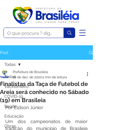
Post
Todas
Prefeitura de Brasiléia
Todas
18 de dez. de 2020
2 min de leitura
Finalistas da Taça de Futebol de
Vacinômetro
Areia será conhecido no Sábado
COVID-19
(19) em Brasileia
Saúde
Por Eldson Júnior
Educação
Um dos campeonatos de maior 
Obras
tradição do município de Brasileia 