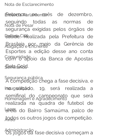
Nota de Esclarecimento
Retornou no mês de dezembro, 
Emenda Parlamentar
seguindo todas as normas de 
Nota de Pesar
segurança exigidas pelos órgãos de 
Defesa Civil
saúde. Realizada pela Prefeitura de 
Brasileia por meio da Gerência de 
Alagação e Enchente
Esportes a edição desse ano conta 
Comunidade
com o apoio da Banca de Apostas 
Bets Gold.
Seminários
Segurança pública
A competição chega a fase decisiva, e 
no sábado, 19, será realizada a 
Inauguração
semifinal do campeonato que será 
Homenagem e Agradecimento
realizada na quadra de futebol de 
Lazer
areia do Bairro Samaúma, palco de 
todos os outros jogos da competição.
Aviso
Administração
Os jogos da fase decisiva começam a 