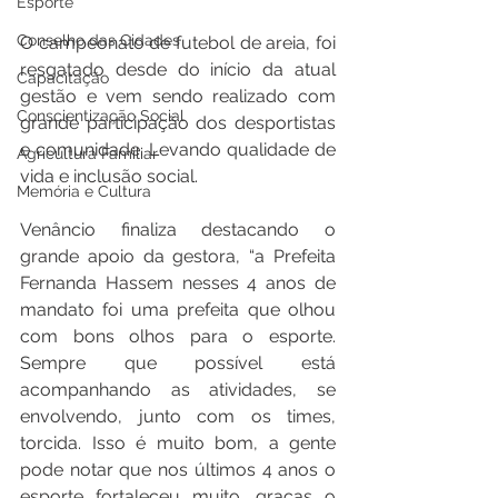
Esporte
Conselho das Cidades
O campeonato de futebol de areia, foi 
resgatado desde do início da atual 
Capacitação
gestão e vem sendo realizado com 
Conscientização Social
grande participação dos desportistas 
e comunidade. Levando qualidade de 
Agricultura Familiar
vida e inclusão social.
Memória e Cultura
Venâncio finaliza destacando o 
grande apoio da gestora, “a Prefeita 
Fernanda Hassem nesses 4 anos de 
mandato foi uma prefeita que olhou 
com bons olhos para o esporte. 
Sempre que possível está 
acompanhando as atividades, se 
envolvendo, junto com os times, 
torcida. Isso é muito bom, a gente 
pode notar que nos últimos 4 anos o 
esporte fortaleceu muito, graças o 