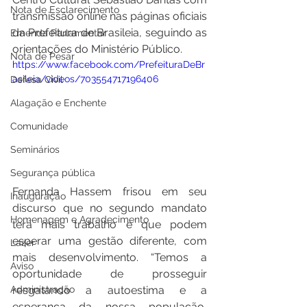
Nota de Esclarecimento
transmissão online nas páginas oficiais 
da Prefeitura de Brasileia, seguindo as 
Emenda Parlamentar
orientações do Ministério Público.  
Nota de Pesar
https://www.facebook.com/PrefeituraDeBr
asileia/videos/703554717196406
Defesa Civil
Alagação e Enchente
Comunidade
Seminários
Segurança pública
Fernanda Hassem frisou em seu 
Inauguração
discurso que no segundo mandato 
Homenagem e Agradecimento
terá mais trabalho e que podem 
esperar uma gestão diferente, com 
Lazer
mais desenvolvimento. “Temos a 
Aviso
oportunidade de prosseguir 
Administração
resgatando a autoestima e a 
esperança da nossa população, 