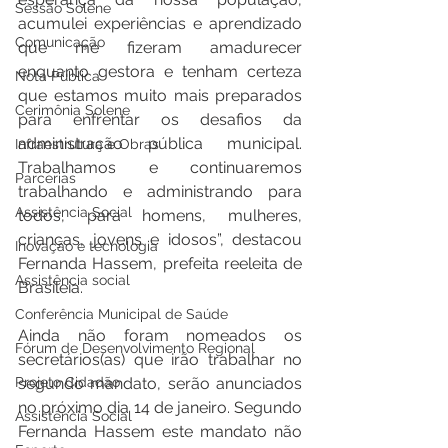
Sessão Solene
acumulei experiências e aprendizado 
Comunicação
que me fizeram amadurecer 
enquanto gestora e tenham certeza 
Nota Pública
que estamos muito mais preparados 
Cerimônia Solene
para enfrentar os desafios da 
administração pública municipal. 
Infraestrutura e Obras
Trabalhamos e continuaremos 
Parcerias
trabalhando e administrando para 
Assistência Social
todos, para homens, mulheres, 
crianças, jovens e idosos”, destacou 
Inovação e tecnologia
Fernanda Hassem, prefeita reeleita de 
Assistência social
Brasileia. 
Conferência Municipal de Saúde
Ainda não foram nomeados os 
Fórum de Desenvolvimento Regional
secretários(as) que irão trabalhar no 
Projeto Cidadão
segundo mandato, serão anunciados 
no próximo dia 14 de janeiro. Segundo 
Assistência Social
Fernanda Hassem este mandato não 