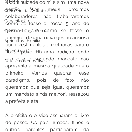
Esporte
é continuidade do 1º e sim uma nova 
gestão. “Aos meus próximos 
Conselho das Cidades
colaboradores não trabalharemos 
Capacitação
como se fosse o nosso 5° ano de 
gestão e sim, como se fosse o 
Conscientização Social
primeiro, de uma nova gestão ansiosa 
Agricultura Familiar
por investimentos e melhorias para o 
Memória e Cultura
nosso povo. Há uma tradição, onde 
fala que o segundo mandato não 
Datas comemorativas
apresenta a mesma qualidade que o 
primeiro. Vamos quebrar esse 
paradigma, pois de fato não 
queremos que seja igual queremos 
um mandato ainda melhor”, ressaltou 
a prefeita eleita. 
A prefeita e o vice assinaram o livro 
de posse. Os pais, irmãos, filhos e 
outros parentes participaram da 