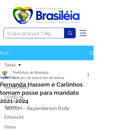
Post
Todas
Prefeitura de Brasiléia
Todas
2 de jan. de 2021
2 min de leitura
Fernanda Hassem e Carlinhos
Vacinômetro
tomam posse para mandato
COVID-19
2021-2024
Saúde
SECOM – Raylanderson Frota
Educação
Obras