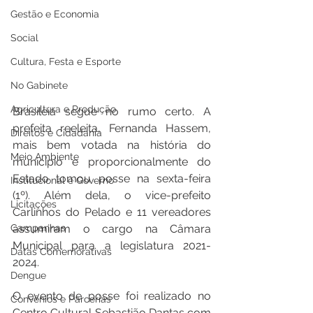
Gestão e Economia
Social
Cultura, Festa e Esporte
No Gabinete
Agricultura e Produção
Brasileia segue no rumo certo. A 
prefeita reeleita, Fernanda Hassem, 
Direitos e Cidadania
mais bem votada na história do 
Meio Ambiente
município e proporcionalmente do 
Estado tomou posse na sexta-feira 
Institucional e Governo
(1º). Além dela, o vice-prefeito 
Licitações
Carlinhos do Pelado e 11 vereadores 
Campanhas
assumiram o cargo na Câmara 
Municipal para a legislatura 2021-
Datas Comemorativas
2024. 
Dengue
O evento de posse foi realizado no 
Convênios e Parcerias
Centro Cultural Sebastião Dantas com 