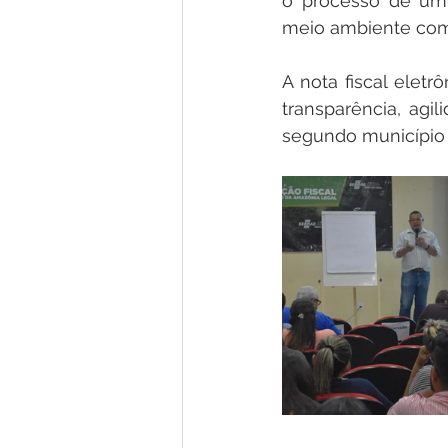
o processo de um 
meio ambiente com 
A nota fiscal eletrô
transparência, agi
segundo município d