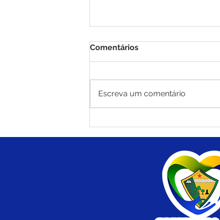
Comentários
Escreva um comentário
Brasiléia mantém liderança
nas exportações do Acre e
fortalece economia com
destaque para castanha e
carne suína