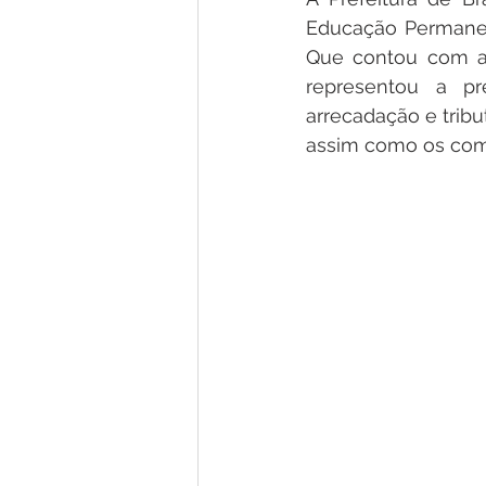
Institucional e Governo
Lic
Educação Permanen
Que contou com a 
representou a pr
Convênios e Parcerias
Nota
arrecadação e tribu
assim como os come
Alagação e Enchente
Comu
Homenagem e Agradecimento