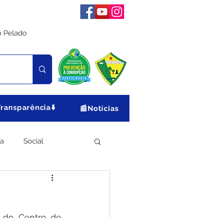
o Pelado
Transparência⬇️
📰Notícias
ia
Social
Meio Ambiente
o do Centro de 