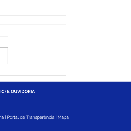
iléia recebe pela
eira vez, VI Congresso
dual do Protagonismo
esarial - Acre é o
IC) E OUVIDORIA
so Negócio
ia
 |
Portal de Transparência
 | 
Mapa 