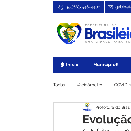
+55(68)3546-4402
gabinet
🏠 Início
Município⬇️
Todas
Vacinômetro
COVID-
Prefeitura de Brasi
Cultura, Festa e Esporte
No
Evolução
A Prefeitura de Bra