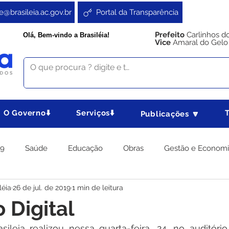
e@brasileia.ac.gov.br
Portal da Transparência
Prefeito
Carlinhos d
Olá, Bem-vindo a Brasiléia!
Vice
Amaral do Gelo
O Governo⬇️
Serviços⬇️
Publicações 🔽
19
Saúde
Educação
Obras
Gestão e Econom
léia
26 de jul. de 2019
1 min de leitura
 Gabinete
Agricultura e Produção
Direitos e Cidadania
 Digital
sileia realizou nessa quarta-feira, 24, no auditóri