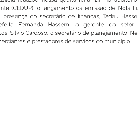
itações
Campanhas
Datas Comemorativas
Dengu
te (CEDUP), o lançamento da emissão de Nota Fisca
presença do secretário de finanças, Tadeu Hasse
efeita Fernanda Hassem, o gerente do setor d
 de Esclarecimento
Emenda Parlamentar
Nota de Pes
tos, Silvio Cardoso, o secretário de planejamento, Nev
rciantes e prestadores de serviços do município.
nidade
Seminários
Segurança pública
Inauguraç
Lazer
Aviso