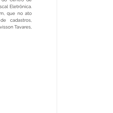
e
l Eletrônica. 
m, que no ato 
e cadastros, 
ar
Defesa Civil
isson Tavares, 
ão