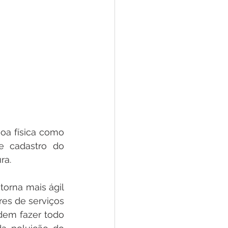
oa física como 
e cadastro do 
ra. 
orna mais ágil 
es de serviços 
dem fazer todo 