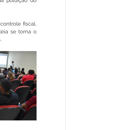
a poluição do 
ontrole fiscal, 
éia se torna o 
  