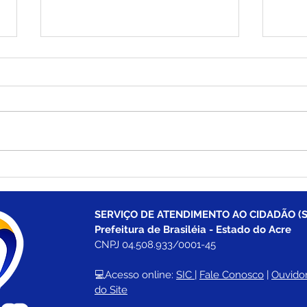
Brasiléia apresenta Plano
Bras
de Desenvolvimento
prim
Econômico e fortalece o
Esta
compromisso com o
Empr
SERVIÇO DE ATENDIMENTO AO CIDADÃO (S
crescimento sustentável
Nos
Prefeitura de Brasiléia - Estado do Acre
CNPJ 04.508.933/0001-45
💻Acesso online: 
SIC 
| 
Fale Conosco
 | 
Ouvidor
do Site