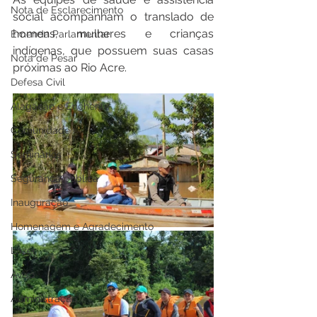
Nota de Esclarecimento
social acompanham o translado de 
homens, mulheres e crianças 
Emenda Parlamentar
indígenas, que possuem suas casas 
Nota de Pesar
próximas ao Rio Acre.
Defesa Civil
Alagação e Enchente
Comunidade
Seminários
Segurança pública
Inauguração
Homenagem e Agradecimento
Lazer
Aviso
Administração