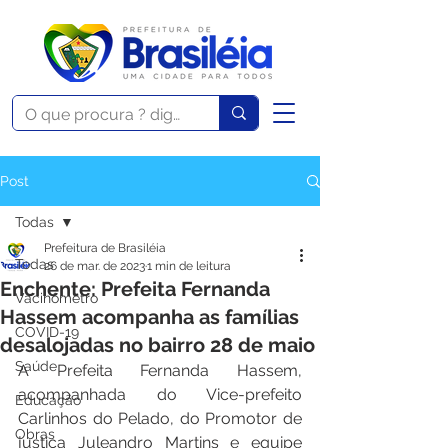
Post
Todas
Prefeitura de Brasiléia
Todas
26 de mar. de 2023
1 min de leitura
Enchente: Prefeita Fernanda
Vacinômetro
Hassem acompanha as famílias
COVID-19
desalojadas no bairro 28 de maio
Saúde
A Prefeita Fernanda Hassem, 
acompanhada do Vice-prefeito 
Educação
Carlinhos do Pelado, do Promotor de 
Obras
justiça Juleandro Martins e equipe 