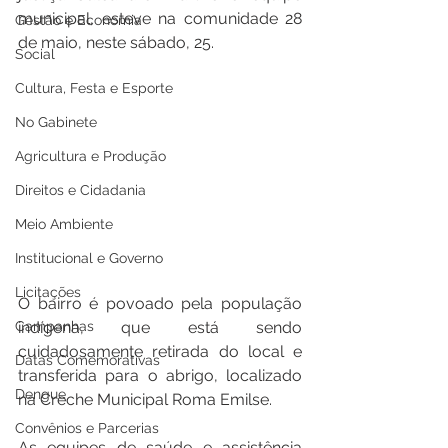
municipal, esteve na comunidade 28 
Gestão e Economia
de maio, neste sábado, 25.
Social
Cultura, Festa e Esporte
No Gabinete
Agricultura e Produção
Direitos e Cidadania
Meio Ambiente
Institucional e Governo
Licitações
O bairro é povoado pela população 
Campanhas
indígena, que está sendo 
cuidadosamente retirada do local e 
Datas Comemorativas
transferida para o abrigo, localizado 
Dengue
na Creche Municipal Roma Emilse.
Convênios e Parcerias
As equipes de saúde e assistência 