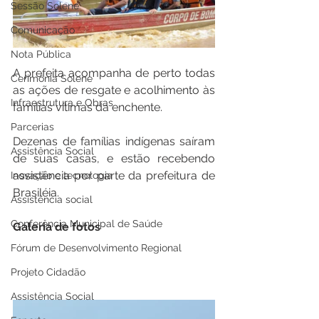
Sessão Solene
Comunicação
Nota Pública
A prefeita acompanha de perto todas 
Cerimônia Solene
as ações de resgate e acolhimento às 
Infraestrutura e Obras
famílias vítimas da enchente.
Parcerias
Dezenas de famílias indígenas saíram 
Assistência Social
de suas casas, e estão recebendo 
assistência por parte da prefeitura de 
Inovação e tecnologia
Brasiléia.
Assistência social
Conferência Municipal de Saúde
Galeria de fotos
Fórum de Desenvolvimento Regional
Projeto Cidadão
Assistência Social