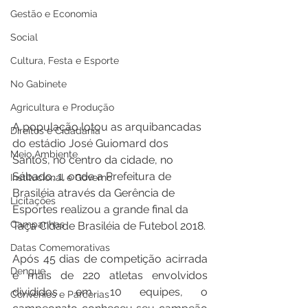
Gestão e Economia
Social
Cultura, Festa e Esporte
No Gabinete
Agricultura e Produção
A população lotou as arquibancadas 
Direitos e Cidadania
do estádio José Guiomard dos 
Meio Ambiente
Santos, no centro da cidade, no 
Sábado, 1, onde a Prefeitura de 
Institucional e Governo
Brasiléia através da Gerência de 
Licitações
Esportes realizou a grande final da 
Campanhas
Taça Cidade Brasiléia de Futebol 2018.
Datas Comemorativas
Após 45 dias de competição acirrada 
Dengue
e mais de 220 atletas envolvidos 
divididos em 10 equipes, o 
Convênios e Parcerias