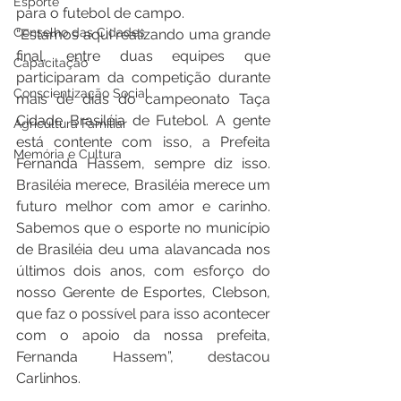
Esporte
para o futebol de campo.
Conselho das Cidades
“Estamos aqui realizando uma grande 
final, entre duas equipes que 
Capacitação
participaram da competição durante 
Conscientização Social
mais de dias do campeonato Taça 
Cidade Brasiléia de Futebol. A gente 
Agricultura Familiar
está contente com isso, a Prefeita 
Memória e Cultura
Fernanda Hassem, sempre diz isso. 
Brasiléia merece, Brasiléia merece um 
futuro melhor com amor e carinho. 
Sabemos que o esporte no município 
de Brasiléia deu uma alavancada nos 
últimos dois anos, com esforço do 
nosso Gerente de Esportes, Clebson, 
que faz o possível para isso acontecer 
com o apoio da nossa prefeita, 
Fernanda Hassem”, destacou 
Carlinhos.