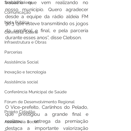
trabalho que vem realizando no 
Sessão Solene
nosso município. Quero agradecer 
Comunicação
desde a equipe da rádio aldeia FM 
Nota Pública
90.3 que esteve transmitindo os jogos 
da semifinal e final, e pela parceria 
Cerimônia Solene
durante esses anos”, disse Clebson.
Infraestrutura e Obras
Parcerias
Assistência Social
Inovação e tecnologia
Assistência social
Conferência Municipal de Saúde
Fórum de Desenvolvimento Regional
O Vice-prefeito, Carlinhos do Pelado, 
Projeto Cidadão
que prestigiou a grande final e 
realizou a entrega da premiação 
Assistência Social
destaca a importante valorização 