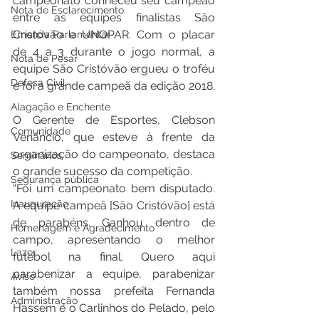
campeonato conheceu seu campeão 
Nota de Esclarecimento
entre as equipes finalistas São 
Cristóvão e UNOPAR. Com o placar 
Emenda Parlamentar
de 4 a 3 durante o jogo normal, a 
Nota de Pesar
equipe São Cristóvão ergueu o troféu 
Defesa Civil
e foi a grande campeã da edição 2018.
.
Alagação e Enchente
O Gerente de Esportes, Clebson 
Comunidade
Venâncio, que esteve à frente da 
organização do campeonato, destaca 
Seminários
o grande sucesso da competição.
Segurança pública
“Foi um campeonato bem disputado. 
Inauguração
A equipe campeã [São Cristóvão] está 
de parabéns. Ganhou dentro de 
Homenagem e Agradecimento
campo, apresentando o melhor 
Lazer
futebol na final. Quero aqui 
parabenizar a equipe, parabenizar 
Aviso
também nossa prefeita Fernanda 
Administração
Hassem e o Carlinhos do Pelado, pelo 