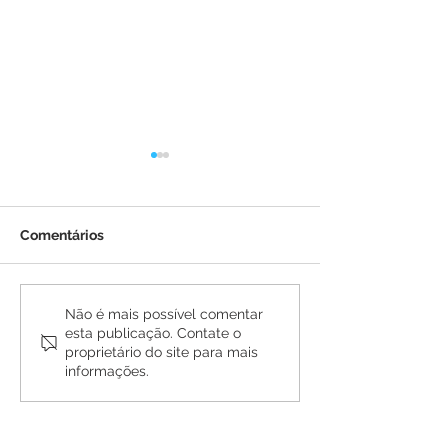
Comentários
Carnavale 2026 encerra
Parangolé e Bl
Não é mais possível comentar
esta publicação. Contate o
com grande show
Rolinhas do Co
proprietário do site para mais
nacional de Koyote em
arrastam multi
informações.
celebração dos 30 anos
segundo dia do
de folia
Carnavale em B