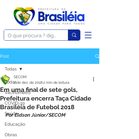
Post
Todas
SECOM
Todas
2 de dez. de 2018
2 min de leitura
Em uma final de sete gols,
Vacinômetro
Prefeitura encerra Taça Cidade
COVID-19
Brasiléia de Futebol 2018
Saúde
Por Eldson Júnior/SECOM
Educação
Obras