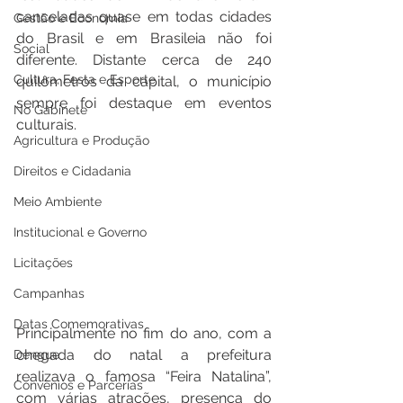
canceladas quase em todas cidades 
Gestão e Economia
do Brasil e em Brasileia não foi 
Social
diferente. Distante cerca de 240 
Cultura, Festa e Esporte
quilômetros da capital, o município 
sempre foi destaque em eventos 
No Gabinete
culturais.
Agricultura e Produção
Direitos e Cidadania
Meio Ambiente
Institucional e Governo
Licitações
Campanhas
Datas Comemorativas
Principalmente no fim do ano, com a 
chegada do natal a prefeitura 
Dengue
realizava o famosa “Feira Natalina”, 
Convênios e Parcerias
com várias atrações, presença do 