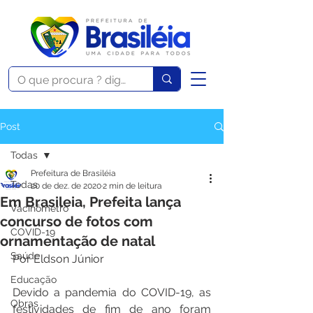
Post
Todas
Prefeitura de Brasiléia
Todas
20 de dez. de 2020
2 min de leitura
Em Brasileia, Prefeita lança
Vacinômetro
concurso de fotos com
COVID-19
ornamentação de natal
Saúde
Por Eldson Júnior
Educação
Devido a pandemia do COVID-19, as 
Obras
festividades de fim de ano foram 