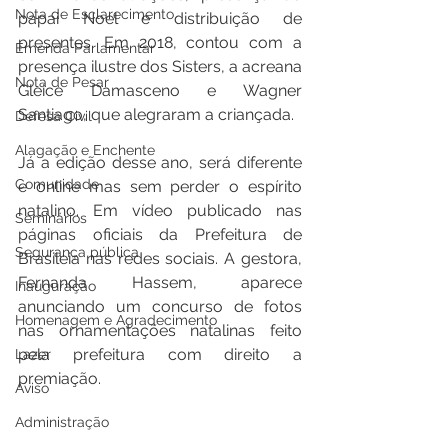
Nota de Esclarecimento
papai Noel e distribuição de 
presentes. Em 2018, contou com a 
Emenda Parlamentar
presença ilustre dos Sisters, a acreana 
Nota de Pesar
Gleice Damasceno e Wagner 
Santiago, que alegraram a criançada.
Defesa Civil
Alagação e Enchente
Já a edição desse ano, será diferente 
Comunidade
e online mas sem perder o espírito 
natalino. Em vídeo publicado nas 
Seminários
páginas oficiais da Prefeitura de 
Segurança pública
Brasileia nas redes sociais. A gestora, 
Fernanda Hassem, aparece 
Inauguração
anunciando um concurso de fotos 
Homenagem e Agradecimento
nas ornamentações natalinas feito 
pela prefeitura com direito a 
Lazer
premiação.
Aviso
Administração