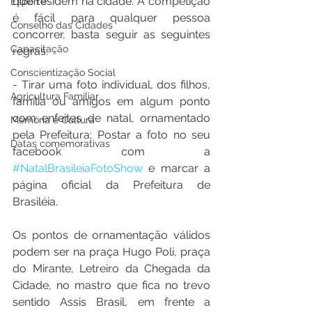
que residem na cidade. A competição 
Esporte
é fácil para qualquer pessoa 
Conselho das Cidades
concorrer, basta seguir as seguintes 
Capacitação
regras:
Conscientização Social
- Tirar uma foto individual, dos filhos, 
Agricultura Familiar
família ou amigos em algum ponto 
com enfeites de natal, ornamentado 
Memória e Cultura
pela Prefeitura; Postar a foto no seu 
Datas comemorativas
facebook com a 
#NatalBrasileiaFotoShow
 e marcar a 
página oficial da Prefeitura de 
Brasiléia.
Os pontos de ornamentação válidos 
podem ser na praça Hugo Poli, praça 
do Mirante, Letreiro da Chegada da 
Cidade, no mastro que fica no trevo 
sentido Assis Brasil, em frente a 