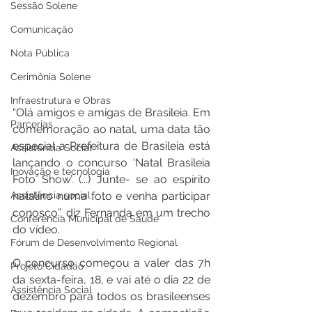
Sessão Solene
Comunicação
Nota Pública
Cerimônia Solene
Infraestrutura e Obras
“Olá amigos e amigas de Brasileia. Em 
Parcerias
comemoração ao natal, uma data tão 
especial a Prefeitura de Brasileia está 
Assistência Social
lançando o concurso ‘Natal Brasileia 
Inovação e tecnologia
Foto Show’. (...) Junte- se ao espírito 
Assistência social
natalino numa foto e venha participar 
conosco”, diz Fernanda em um trecho 
Conferência Municipal de Saúde
do vídeo.
Fórum de Desenvolvimento Regional
O concurso começou a valer das 7h 
Projeto Cidadão
da sexta-feira, 18, e vai até o dia 22 de 
Assistência Social
dezembro para todos os brasileenses 