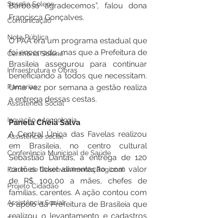
Sessão Solene
Barbosa agradecemos”, falou dona 
Francisca Gonçalves.
Comunicação
Nota Pública
O PAA era um programa estadual que 
foi encerrado, mas que a Prefeitura de 
Cerimônia Solene
Brasileia assegurou para continuar 
Infraestrutura e Obras
beneficiando a todos que necessitam. 
Parcerias
Uma vez por semana a gestão realiza 
a entrega dessas cestas. 
Assistência Social
Inovação e tecnologia
Panela Cheia Salva 
A Central Única das Favelas realizou 
Assistência social
em Brasileia, no centro cultural 
Conferência Municipal de Saúde
Sebastião Dantas, a entrega de 120 
cartões ticket alimentação com valor 
Fórum de Desenvolvimento Regional
de R$ 100,00 a mães, chefes de 
Projeto Cidadão
famílias, carentes. A ação contou com 
Assistência Social
o apoio da Prefeitura de Brasileia que 
realizou o levantamento e cadastros 