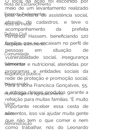
O local da ação foi escolhido por 
Nota de Esclarecimento
meio de um levantamento realizado 
Emenda Parlamentar
pela secretaria de assistência social, 
através de cadastros, e teve o 
Nota de Pesar
acompanhamento da prefeita 
Defesa Civil
Fernanda Hassem, beneficiando 120 
famílias que se encaixam no perfil de 
Alagação e Enchente
pessoas em situação de 
Comunidade
vulnerabilidade social, insegurança 
Seminários
alimentar e nutricional, atendidas por 
programas e entidades sociais da 
Segurança pública
rede de proteção e promoção social. 
Inauguração
Para a dona Francisca Gonçalves, 55, 
a entrega desses produtos garante a 
Homenagem e Agradecimento
refeição para muitas famílias. “É muito 
Lazer
importante receber essa cesta de 
alimentos, isso vai ajudar muita gente 
Aviso
que não tem o que comer e nem 
Administração
como trabalhar, nós do Leonardo 