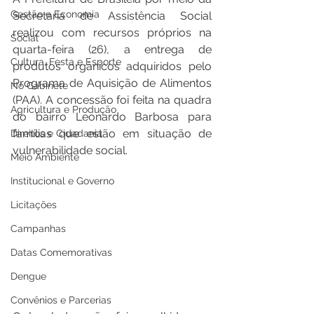
Gestão e Economia
Secretaria de Assistência Social 
realizou com recursos próprios na 
Social
quarta-feira (26), a entrega de 
Cultura, Festa e Esporte
produtos orgânicos adquiridos pelo 
Programa de Aquisição de Alimentos 
No Gabinete
(PAA). A concessão foi feita na quadra 
Agricultura e Produção
do bairro Leonardo Barbosa para 
famílias que estão em situação de 
Direitos e Cidadania
vulnerabilidade social.
Meio Ambiente
Institucional e Governo
Licitações
Campanhas
Datas Comemorativas
Dengue
Convênios e Parcerias