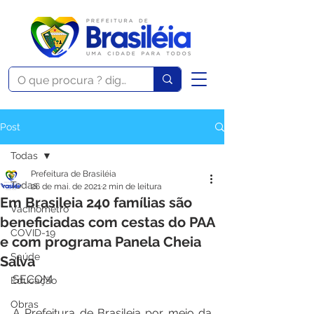
Post
Todas
Prefeitura de Brasiléia
Todas
26 de mai. de 2021
2 min de leitura
Em Brasileia 240 famílias são
Vacinômetro
beneficiadas com cestas do PAA
COVID-19
e com programa Panela Cheia
Saúde
Salva
SECOM
Educação
Obras
A Prefeitura de Brasileia por meio da 