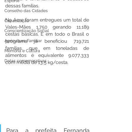
Esporte
dessas famílias.
Conselho das Cidades
No Acre foram entregues um total de 
Capacitação
Vales-Mães 1.750 gerando 11.189 
Conscientização Social
cestas básicas. E em todo o Brasil o 
Agricultura Familiar
programa já beneficiou 719.721 
famílias, que em toneladas de 
Memória e Cultura
alimentos é equivalente 9.077,333 
Datas comemorativas
com média de 13,5 kg/cesta. 
Para a prefeita Fernanda 