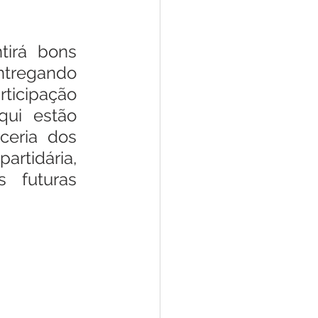
irá bons 
tregando 
icipação 
ui estão 
eria dos 
tidária, 
 futuras 