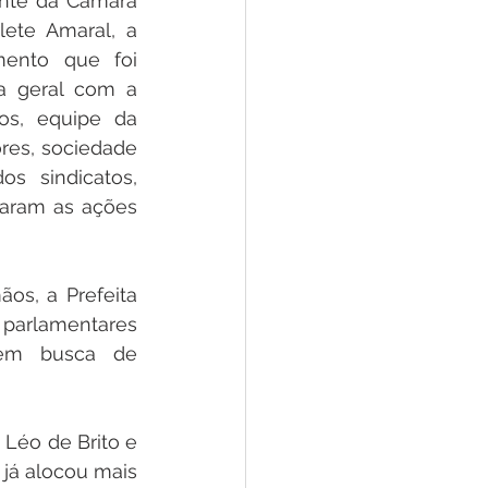
te da Câmara 
lete Amaral, a 
ento que foi 
 geral com a 
ios, equipe da 
res, sociedade 
os sindicatos, 
ram as ações 
, a Prefeita 
 parlamentares 
 em busca de 
éo de Brito e 
já alocou mais 