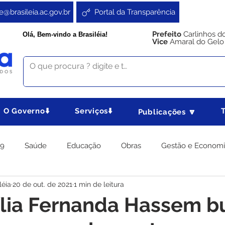
e@brasileia.ac.gov.br
Portal da Transparência
Prefeito
Carlinhos d
Olá, Bem-vindo a Brasiléia!
Vice
Amaral do Gelo
O Governo⬇️
Serviços⬇️
Publicações 🔽
19
Saúde
Educação
Obras
Gestão e Econom
léia
20 de out. de 2021
1 min de leitura
 Gabinete
Agricultura e Produção
Direitos e Cidadania
ília Fernanda Hassem b