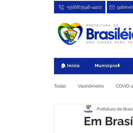
+55(68)3546-4402
gabinet
🏠 Início
Município⬇️
Todas
Vacinômetro
COVID-
Prefeitura de Brasi
Cultura, Festa e Esporte
No
Em Bras