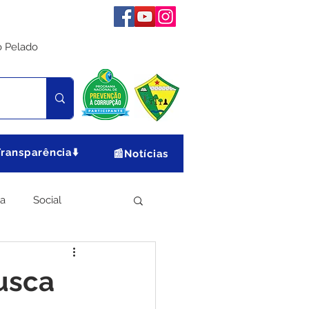
o Pelado
Transparência⬇️
📰Notícias
ia
Social
Meio Ambiente
usca