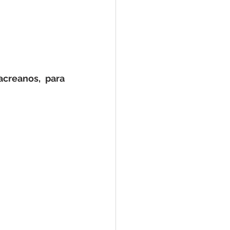
e
ar
Defesa Civil
creanos, para 
ão