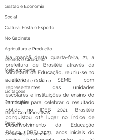
Gestão e Economia
Social
Cultura, Festa e Esporte
No Gabinete
Agricultura e Produção
Na manhã desta quarta-feira, 21, a 
Direitos e Cidadania
prefeitura de Brasiléia através da 
Meio Ambiente
secretaria de Educação, reuniu-se no 
auditório da SEME com 
Institucional e Governo
representantes das unidades  
Licitações
escolares e instituições de ensino do 
Campanhas
município para celebrar o resultado 
obtido no IDEB 2021. Brasiléia 
Datas Comemorativas
conquistou o1ª lugar no Índice de 
Dengue
Desenvolvimento da Educação 
Básica (IDBE) 2021, anos iniciais do 
Convênios e Parcerias
ensino fundamental entre os 22 