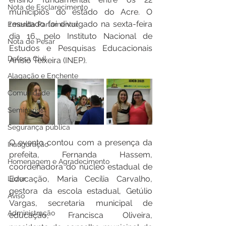
Nota de Esclarecimento
municípios do estado do Acre. O 
resultado foi divulgado na sexta-feira 
Emenda Parlamentar
dia 16, pelo Instituto Nacional de 
Nota de Pesar
Estudos e Pesquisas Educacionais 
Defesa Civil
Anísio Teixeira (INEP).
Alagação e Enchente
Comunidade
Seminários
Segurança pública
O evento contou com a presença da 
Inauguração
prefeita, Fernanda Hassem, 
Homenagem e Agradecimento
coordenadora do núcleo estadual de 
Educação, Maria Cecília Carvalho, 
Lazer
gestora da escola estadual, Getúlio 
Aviso
Vargas, secretaria municipal de 
Administração
educação, Francisca Oliveira, 