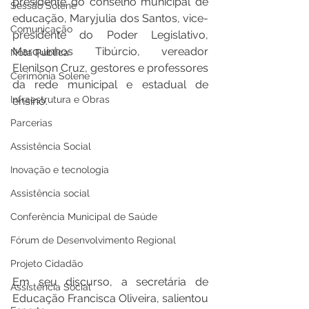
presidente do conselho municipal de 
Sessão Solene
educação, Maryjulia dos Santos, vice-
Comunicação
presidente do Poder Legislativo, 
Marquinhos Tibúrcio, vereador 
Nota Pública
Elenilson Cruz, gestores e professores 
Cerimônia Solene
da rede municipal e estadual de 
Infraestrutura e Obras
ensino.
Parcerias
Assistência Social
Inovação e tecnologia
Assistência social
Conferência Municipal de Saúde
Fórum de Desenvolvimento Regional
Projeto Cidadão
Em seu discurso, a secretária de 
Assistência Social
Educação Francisca Oliveira, salientou 