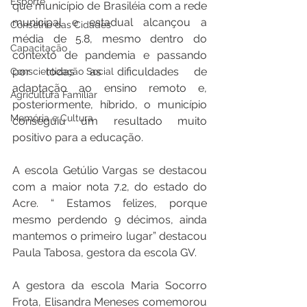
Esporte
que município de Brasiléia com a rede 
municipal e estadual alcançou a 
Conselho das Cidades
média de 5.8, mesmo dentro do 
Capacitação
contexto de pandemia e passando 
por todas as dificuldades de 
Conscientização Social
adaptação ao ensino remoto e, 
Agricultura Familiar
posteriormente, híbrido, o município 
Memória e Cultura
conseguiu um resultado muito 
positivo para a educação.
A escola Getúlio Vargas se destacou 
com a maior nota 7.2, do estado do 
Acre. “ Estamos felizes, porque 
mesmo perdendo 9 décimos, ainda 
mantemos o primeiro lugar” destacou 
Paula Tabosa, gestora da escola GV. 
A gestora da escola Maria Socorro 
Frota, Elisandra Meneses comemorou 