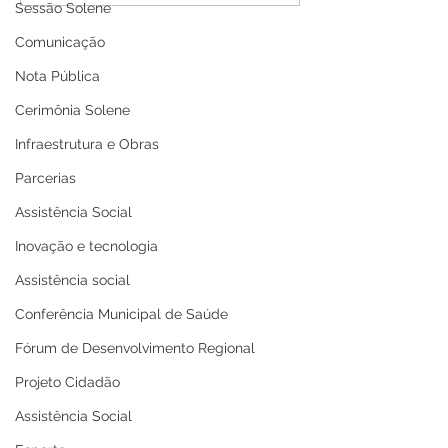
Sessão Solene
Desenvolvimento
Congresso Esta
Econômico e fortalece o
Protagonismo
Comunicação
compromisso com o
Empresarial - A
Nota Pública
crescimento
Nosso Negócio
sustentável
Cerimônia Solene
Infraestrutura e Obras
Parcerias
Assistência Social
Inovação e tecnologia
Assistência social
Conferência Municipal de Saúde
Fórum de Desenvolvimento Regional
Projeto Cidadão
Assistência Social