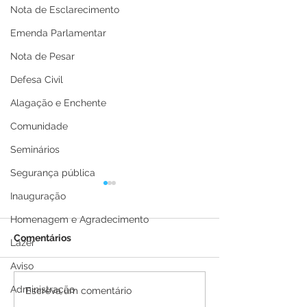
Nota de Esclarecimento
Emenda Parlamentar
Nota de Pesar
Defesa Civil
Alagação e Enchente
Comunidade
Seminários
Segurança pública
Inauguração
Homenagem e Agradecimento
Comentários
Lazer
Aviso
Administração
Brasiléia apresenta
Brasiléia receb
Escreva um comentário
Plano de
primeira vez, VI