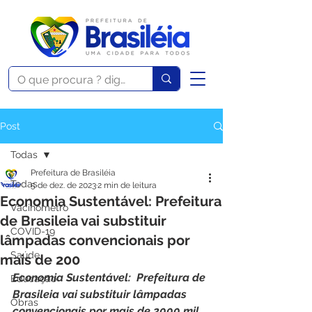
Post
Todas
Prefeitura de Brasiléia
Todas
5 de dez. de 2023
2 min de leitura
Economia Sustentável: Prefeitura
Vacinômetro
de Brasileia vai substituir
COVID-19
lâmpadas convencionais por
Saúde
mais de 200
Economia Sustentável:  Prefeitura de 
Educação
Brasileia vai substituir lâmpadas 
Obras
convencionais por mais de 2000 mil 