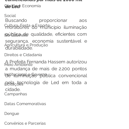
Gestão e Economia
de Led
Social
Buscando proporcionar aos 
Cultura, Festa e Esporte
moradores do município iluminação 
pública de qualidade, eficientes com 
No Gabinete
segurança, economia sustentável e 
Agricultura e Produção
durabilidade. 
Direitos e Cidadania
A Prefeita Fernanda Hassem autorizou 
Meio Ambiente
a mudança de mais de 2.200 pontos 
Institucional e Governo
de iluminação pública convencional 
pela tecnologia de Led em toda a 
Licitações
cidade.
Campanhas
Datas Comemorativas
Dengue
Convênios e Parcerias