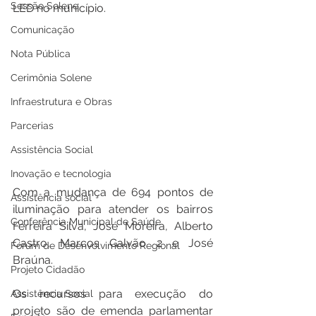
Sessão Solene
LED no município. 
Comunicação
Nota Pública
Cerimônia Solene
Infraestrutura e Obras
Parcerias
Assistência Social
Inovação e tecnologia
Com a mudança de 694 pontos de 
Assistência social
iluminação para atender os bairros 
Conferência Municipal de Saúde
Ferreira Silva, José Moreira, Alberto 
Castro, Marcos Galvão 2 e José 
Fórum de Desenvolvimento Regional
Braúna. 
Projeto Cidadão
Os recursos para execução do 
Assistência Social
projeto são de emenda parlamentar 