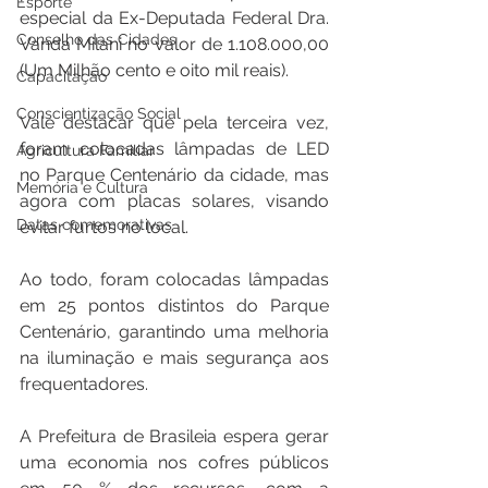
Esporte
especial da Ex-Deputada Federal Dra. 
Conselho das Cidades
Vanda Milani no valor de 1.108.000,00 
(Um Milhão cento e oito mil reais).
Capacitação
Conscientização Social
Vale destacar que pela terceira vez, 
foram colocadas lâmpadas de LED 
Agricultura Familiar
no Parque Centenário da cidade, mas 
Memória e Cultura
agora com placas solares, visando 
Datas comemorativas
evitar furtos no local.
Ao todo, foram colocadas lâmpadas 
em 25 pontos distintos do Parque 
Centenário, garantindo uma melhoria 
na iluminação e mais segurança aos 
frequentadores.
A Prefeitura de Brasileia espera gerar 
uma economia nos cofres públicos 