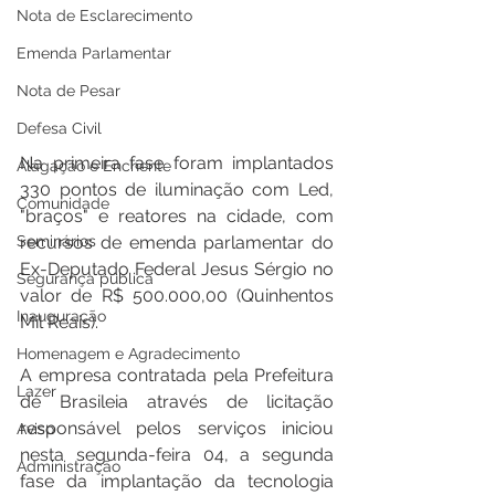
Nota de Esclarecimento
Emenda Parlamentar
Nota de Pesar
Defesa Civil
Na primeira fase foram implantados 
Alagação e Enchente
330 pontos de iluminação com Led, 
Comunidade
"braços" e reatores na cidade, com 
Seminários
recursos de emenda parlamentar do 
Ex-Deputado Federal Jesus Sérgio no 
Segurança pública
valor de R$ 500.000,00 (Quinhentos 
Inauguração
Mil Reais).
Homenagem e Agradecimento
A empresa contratada pela Prefeitura 
Lazer
de Brasileia através de licitação 
responsável pelos serviços iniciou 
Aviso
nesta segunda-feira 04, a segunda 
Administração
fase da implantação da tecnologia 