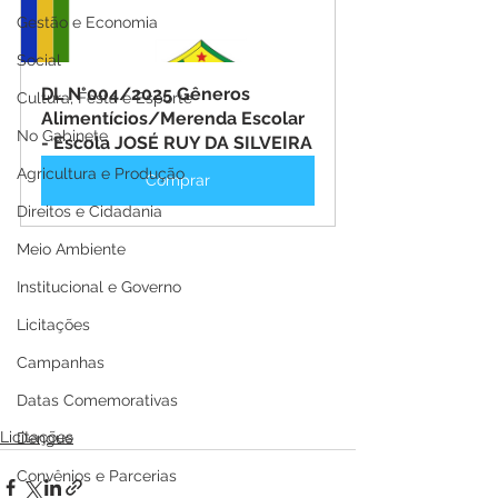
Gestão e Economia
Social
DL N°004/2025 Gêneros 
Cultura, Festa e Esporte
Alimentícios/Merenda Escolar 
No Gabinete
- Escola JOSÉ RUY DA SILVEIRA
Agricultura e Produção
Comprar
Direitos e Cidadania
Meio Ambiente
Institucional e Governo
Licitações
Campanhas
Datas Comemorativas
Licitações
Dengue
Convênios e Parcerias