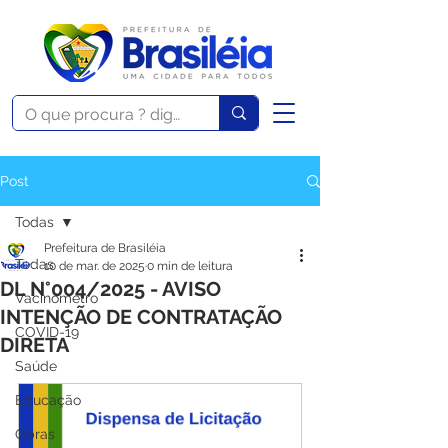
Post
Todas
Prefeitura de Brasiléia
Todas
10 de mar. de 2025
0 min de leitura
DL N°004/2025 - AVISO
Vacinômetro
INTENÇÃO DE CONTRATAÇÃO
COVID-19
DIRETA
Saúde
Educação
Obras