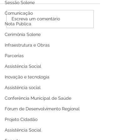
Sessão Solene
Comunicação
PE N°016/2025 - AVISO
PP SRP 001/202
Escreva um comentário
Nota Pública
DE ADIAMENTO
de Adiamento
Cerimônia Solene
Infraestrutura e Obras
Parcerias
Assistência Social
Inovação e tecnologia
Assistência social
Conferência Municipal de Saúde
Fórum de Desenvolvimento Regional
Projeto Cidadão
Assistência Social