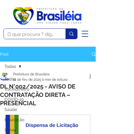
Post
Todas
Prefeitura de Brasiléia
Todas
11 de fev. de 2025
0 min de leitura
DL N°002/2025 - AVISO DE
Vacinômetro
CONTRATAÇÃO DIRETA –
COVID-19
PRESENCIAL
Saúde
Educação
Obras