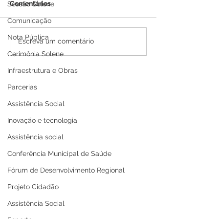
Comentários
Sessão Solene
Comunicação
Nota Pública
PE N°016/2025 - AVISO
PP SRP 001/202
Escreva um comentário
DE ADIAMENTO
de Adiamento
Cerimônia Solene
Infraestrutura e Obras
Parcerias
Assistência Social
Inovação e tecnologia
Assistência social
Conferência Municipal de Saúde
Fórum de Desenvolvimento Regional
Projeto Cidadão
Assistência Social