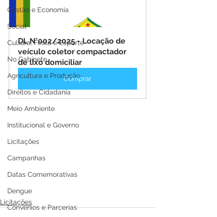
Gestão e Economia
Social
DL N°002/2025 - Locação de 
Cultura, Festa e Esporte
veículo coletor compactador 
No Gabinete
de lixo domiciliar
Agricultura e Produção
Comprar
Direitos e Cidadania
Meio Ambiente
Institucional e Governo
Licitações
Campanhas
Datas Comemorativas
Dengue
Licitações
Convênios e Parcerias