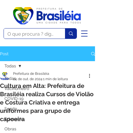
Post
Todas
Prefeitura de Brasiléia
Todas
24 de out. de 2024
1 min de leitura
Cultura em Alta: Prefeitura de
Vacinômetro
Brasiléia realiza Cursos de Violão
COVID-19
e Costura Criativa e entrega
Saúde
uniformes para grupo de
capoeira
Educação
Obras