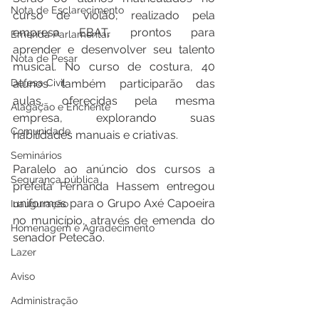
Nota de Esclarecimento
curso de violão, realizado pela 
empresa EBAT, prontos para 
Emenda Parlamentar
aprender e desenvolver seu talento 
Nota de Pesar
musical. No curso de costura, 40 
Defesa Civil
alunos também participarão das 
aulas, oferecidas pela mesma 
Alagação e Enchente
empresa, explorando suas 
Comunidade
habilidades manuais e criativas.
Seminários
Paralelo ao anúncio dos cursos a 
Segurança pública
prefeita Fernanda Hassem entregou 
uniformes para o Grupo Axé Capoeira 
Inauguração
no município, através de emenda do 
Homenagem e Agradecimento
senador Petecão.
Lazer
Aviso
Administração