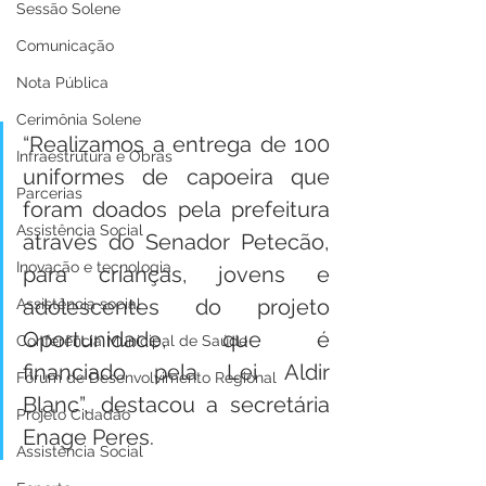
Sessão Solene
Comunicação
Nota Pública
Cerimônia Solene
“Realizamos a entrega de 100 
Infraestrutura e Obras
uniformes de capoeira que 
Parcerias
foram doados pela prefeitura 
Assistência Social
através do Senador Petecão, 
Inovação e tecnologia
para crianças, jovens e 
adolescentes do projeto 
Assistência social
Oportunidade, que é 
Conferência Municipal de Saúde
financiado pela Lei Aldir 
Fórum de Desenvolvimento Regional
Blanc”, destacou a secretária 
Projeto Cidadão
Enage Peres.
Assistência Social