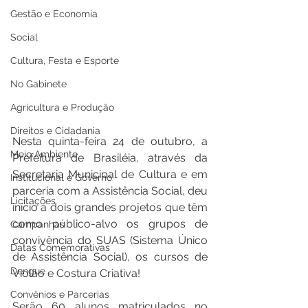
Gestão e Economia
Social
Cultura, Festa e Esporte
No Gabinete
Agricultura e Produção
Direitos e Cidadania
Nesta quinta-feira 24 de outubro, a 
Meio Ambiente
Prefeitura de Brasiléia, através da 
Secretaria Municipal de Cultura e em 
Institucional e Governo
parceria com a Assistência Social, deu 
Licitações
início a dois grandes projetos que têm 
como público-alvo os grupos de 
Campanhas
convivência do SUAS (Sistema Único 
Datas Comemorativas
de Assistência Social), os cursos de 
Dengue
Violão e Costura Criativa!
Convênios e Parcerias
Serão 60 alunos matriculados no 