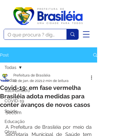
Post
Todas
Prefeitura de Brasiléia
Todas
22 de jan. de 2021
2 min de leitura
Covid-19: em fase vermelha
Vacinômetro
Brasiléia adota medidas para
COVID-19
conter avanços de novos casos
Saúde
Secom
Educação
A Prefeitura de Brasiléia por meio da 
Obras
Secretaria Municipal de Saúde tem 