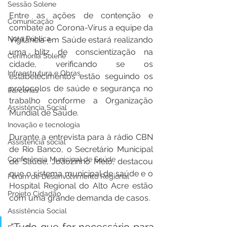
Sessão Solene
Entre as ações de contenção e 
Comunicação
combate ao Corona-Vírus a equipe da 
Nota Pública
Vigilância em Saúde estará realizando 
uma blitz de conscientização na 
Cerimônia Solene
cidade, verificando se os 
Infraestrutura e Obras
estabelecimentos estão seguindo os 
protocolos de saúde e segurança no 
Parcerias
trabalho conforme a Organização 
Assistência Social
Mundial de Saúde.
Inovação e tecnologia
Durante a entrevista para à rádio CBN 
Assistência social
de Rio Banco, o Secretário Municipal 
Conferência Municipal de Saúde
de Saúde, Joãozinho Melo, destacou 
que o sistema municipal de saúde e o 
Fórum de Desenvolvimento Regional
Hospital Regional do Alto Acre estão 
Projeto Cidadão
com uma grande demanda de casos.
Assistência Social