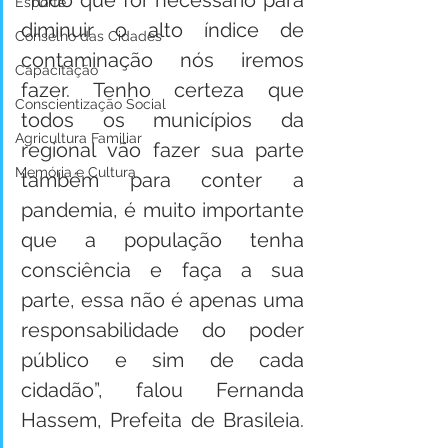
“Tudo que for necessário para 
Esporte
diminuir o alto índice de 
Conselho das Cidades
contaminação nós iremos 
Capacitação
fazer. Tenho certeza que 
Conscientização Social
todos os municípios da 
Agricultura Familiar
regional vão fazer sua parte 
Memória e Cultura
também para conter a 
pandemia, é muito importante 
que a população tenha 
consciência e faça a sua 
parte, essa não é apenas uma 
responsabilidade do poder 
público e sim de cada 
cidadão”, falou Fernanda 
Hassem, Prefeita de Brasileia. 