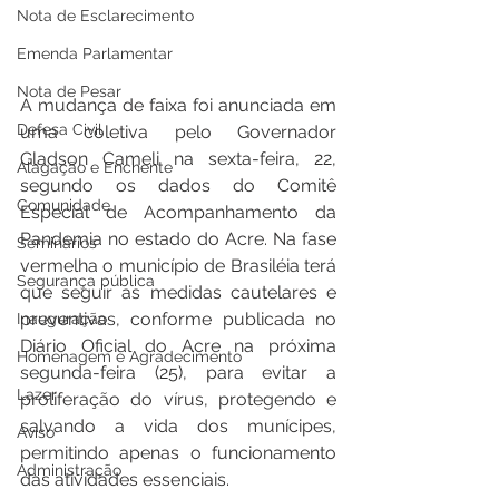
Nota de Esclarecimento
Emenda Parlamentar
Nota de Pesar
A mudança de faixa foi anunciada em 
Defesa Civil
uma coletiva pelo Governador 
Gladson Cameli na sexta-feira, 22, 
Alagação e Enchente
segundo os dados do Comitê 
Comunidade
Especial de Acompanhamento da 
Pandemia no estado do Acre. Na fase 
Seminários
vermelha o município de Brasiléia terá 
Segurança pública
que seguir as medidas cautelares e 
preventivas, conforme publicada no 
Inauguração
Diário Oficial do Acre na próxima 
Homenagem e Agradecimento
segunda-feira (25), para evitar a 
Lazer
proliferação do vírus, protegendo e 
salvando a vida dos munícipes, 
Aviso
permitindo apenas o funcionamento 
Administração
das atividades essenciais. 