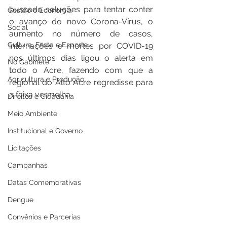
buscado soluções para tentar conter 
Gestão e Economia
o avanço do novo Corona-Vírus, o 
Social
aumento no número de casos, 
Cultura, Festa e Esporte
internações e mortes por COVID-19 
nos últimos dias ligou o alerta em 
No Gabinete
todo o Acre, fazendo com que a 
Agricultura e Produção
regional do Alto Acre regredisse para 
a faixa vermelha.
Direitos e Cidadania
Meio Ambiente
Institucional e Governo
Licitações
Campanhas
Datas Comemorativas
Dengue
Convênios e Parcerias