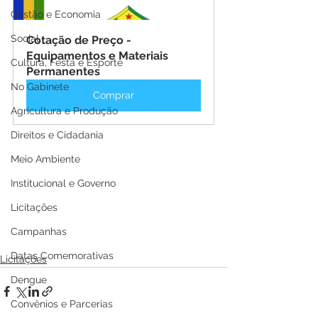
Gestão e Economia
Social
Cotação de Preço - 
Equipamentos e Materiais 
Cultura, Festa e Esporte
Permanentes
No Gabinete
Comprar
Agricultura e Produção
Direitos e Cidadania
Meio Ambiente
Institucional e Governo
Licitações
Campanhas
Datas Comemorativas
Licitações
Dengue
Convênios e Parcerias