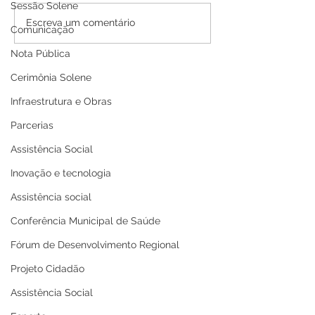
Sessão Solene
PE N°016/2025 - AVISO
PP SRP 001/202
Escreva um comentário
Comunicação
DE ADIAMENTO
de Adiamento
Nota Pública
Cerimônia Solene
Infraestrutura e Obras
Parcerias
Assistência Social
Inovação e tecnologia
Assistência social
Conferência Municipal de Saúde
Fórum de Desenvolvimento Regional
Projeto Cidadão
Assistência Social