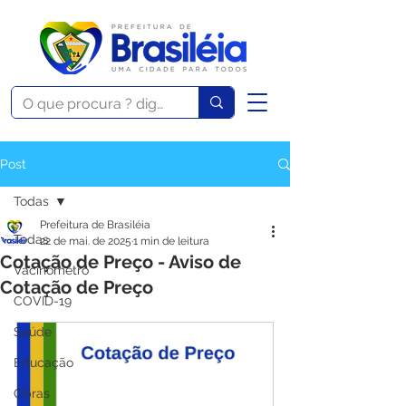
Post
Todas
Prefeitura de Brasiléia
Todas
22 de mai. de 2025
1 min de leitura
Cotação de Preço - Aviso de
Vacinômetro
Cotação de Preço
COVID-19
Saúde
Educação
Obras