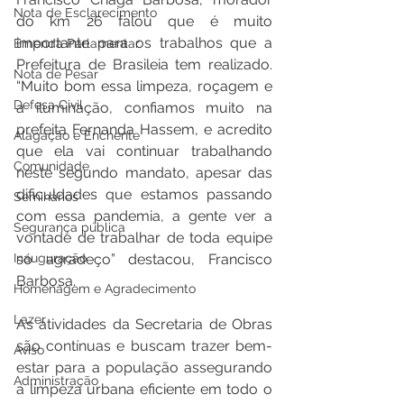
Nota de Esclarecimento
do km 26 falou que é muito 
importante para os trabalhos que a 
Emenda Parlamentar
Prefeitura de Brasileia tem realizado. 
Nota de Pesar
“Muito bom essa limpeza, roçagem e 
Defesa Civil
a iluminação, confiamos muito na 
prefeita Fernanda Hassem, e acredito 
Alagação e Enchente
que ela vai continuar trabalhando 
Comunidade
neste segundo mandato, apesar das 
dificuldades que estamos passando 
Seminários
com essa pandemia, a gente ver a 
Segurança pública
vontade de trabalhar de toda equipe 
Inauguração
só agradeço” destacou, Francisco 
Barbosa.
Homenagem e Agradecimento
Lazer
As atividades da Secretaria de Obras 
são contínuas e buscam trazer bem-
Aviso
estar para a população assegurando 
Administração
a limpeza urbana eficiente em todo o 