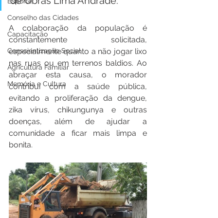
de Obras Lima Andrade.
Esporte
Conselho das Cidades
A colaboração da população é 
Capacitação
constantemente solicitada, 
Conscientização Social
especialmente quanto a não jogar lixo 
nas ruas ou em terrenos baldios. Ao 
Agricultura Familiar
abraçar esta causa, o morador 
Memória e Cultura
contribui com a saúde pública, 
evitando a proliferação da dengue, 
zika vírus, chikungunya e outras 
doenças, além de ajudar a 
comunidade a ficar mais limpa e 
bonita.