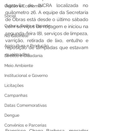
Agrovila do INCRA localizada no 
Gestão e Economia
quilometro 26. A equipe da Secretaria 
Social
de Obras está desde o último sábado 
Cultura, Festa e Esporte
com serviços de roçagem e iniciou na 
segunda-feira (8), serviços de limpeza, 
No Gabinete
varrição, retirada de lixo, entulho e 
Agricultura e Produção
reposição de lâmpadas que estavam 
queimadas.
Direitos e Cidadania
Meio Ambiente
Institucional e Governo
Licitações
Campanhas
Datas Comemorativas
Dengue
Convênios e Parcerias
Francisco Chaga Barbosa, morador 