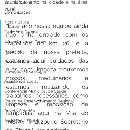
município tanto na cidade e na área 
Sessão Solene
rural.
Comunicação
Nota Pública
“Este ano nossa equipe ainda 
Cerimônia Solene
não tinha entrado com os 
Infraestrutura e Obras
trabalhos no km 26, e a 
pedido da nossa prefeita, 
Parcerias
estamos aqui cuidados das 
Assistência Social
ruas com limpeza trouxemos 
Inovação e tecnologia
nossos maquinários e 
Assistência social
estamos realizando os 
Conferência Municipal de Saúde
trabalhos necessários, como 
Fórum de Desenvolvimento Regional
limpeza e reposição de 
Projeto Cidadão
lâmpadas aqui na Vila do 
INCRA” finalizou o Secretário 
Assistência Social