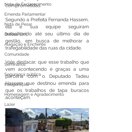
Nota de Esclarecimento
comprometidas.
Emenda Parlamentar
Segundo a Prefeita Fernanda Hassem, 
Nota de Pesar
ela e sua equipe seguiram 
trabalhando até seu último dia de 
Defesa Civil
gestão, em busca de melhorar a 
Alagação e Enchente
trafegabilidade das ruas da cidade.
Comunidade
Vale destacar, que esse trabalho que 
Seminários
vem acontecendo é graças a uma 
Segurança pública
parceria com o Deputado Tadeu 
Hassem que destinou emenda para 
Inauguração
que os trabalhos de tapa buracos 
Homenagem e Agradecimento
aconteçam.
Lazer
Aviso
Administração