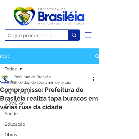
Post
Todas
Prefeitura de Brasiléia
Todas
19 de dez. de 2024
1 min de leitura
Compromisso: Prefeitura de
Vacinômetro
Brasiléia realiza tapa buracos em
COVID-19
várias ruas da cidade
Saúde
Educação
Obras