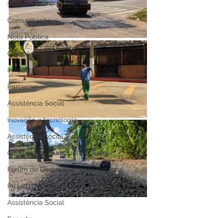
Sessão Solene
Comunicação
Nota Pública
Cerimônia Solene
Infraestrutura e Obras
Parcerias
Assistência Social
Inovação e tecnologia
Assistência social
Conferência Municipal de Saúde
Fórum de Desenvolvimento Regional
Projeto Cidadão
Assistência Social