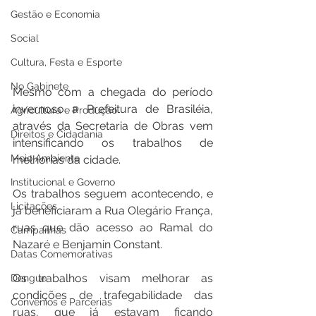
Gestão e Economia
Social
Cultura, Festa e Esporte
No Gabinete
Mesmo com a chegada do período 
invernoso a Prefeitura de Brasiléia, 
Agricultura e Produção
através da Secretaria de Obras vem 
Direitos e Cidadania
intensificando os trabalhos de 
Meio Ambiente
melhorias da cidade.
Institucional e Governo
Os trabalhos seguem acontecendo, e 
Licitações
já beneficiaram a Rua Olegário França, 
ruas que dão acesso ao Ramal do 
Campanhas
Nazaré e Benjamin Constant.
Datas Comemorativas
Os trabalhos visam melhorar as 
Dengue
condições de trafegabilidade das 
Convênios e Parcerias
ruas, que já estavam ficando 