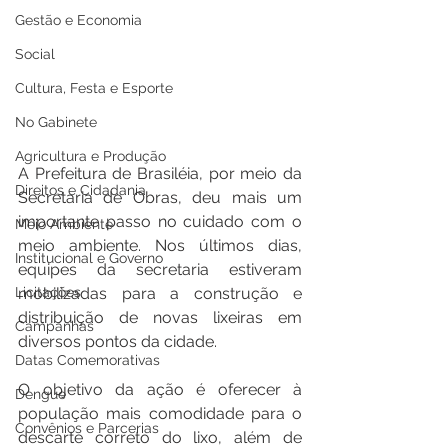
Gestão e Economia
Social
Cultura, Festa e Esporte
No Gabinete
Agricultura e Produção
A Prefeitura de Brasiléia, por meio da 
Direitos e Cidadania
Secretaria de Obras, deu mais um 
importante passo no cuidado com o 
Meio Ambiente
meio ambiente. Nos últimos dias, 
Institucional e Governo
equipes da secretaria estiveram 
Licitações
mobilizadas para a construção e 
distribuição de novas lixeiras em 
Campanhas
diversos pontos da cidade.
Datas Comemorativas
O objetivo da ação é oferecer à 
Dengue
população mais comodidade para o 
Convênios e Parcerias
descarte correto do lixo, além de 