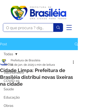
Post
Todas
Prefeitura de Brasiléia
Todas
21 de jan. de 2025
1 min de leitura
Cidade Limpa: Prefeitura de
Vacinômetro
Brasiléia distribui novas lixeiras
COVID-19
na cidade
Saúde
Educação
Obras