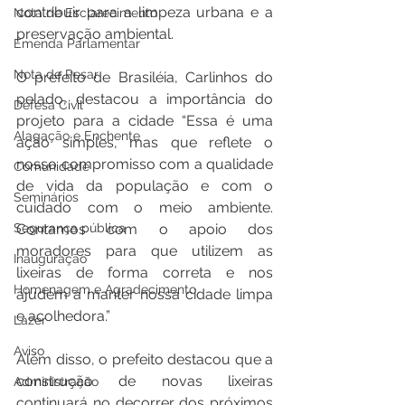
contribuir para a limpeza urbana e a 
Nota de Esclarecimento
preservação ambiental.
Emenda Parlamentar
Nota de Pesar
O prefeito de Brasiléia, Carlinhos do 
pelado, destacou a importância do 
Defesa Civil
projeto para a cidade “Essa é uma 
Alagação e Enchente
ação simples, mas que reflete o 
nosso compromisso com a qualidade 
Comunidade
de vida da população e com o 
Seminários
cuidado com o meio ambiente. 
Segurança pública
Contamos com o apoio dos 
moradores para que utilizem as 
Inauguração
lixeiras de forma correta e nos 
Homenagem e Agradecimento
ajudem a manter nossa cidade limpa 
e acolhedora.”
Lazer
Aviso
Além disso, o prefeito destacou que a 
construção de novas lixeiras 
Administração
continuará no decorrer dos próximos 