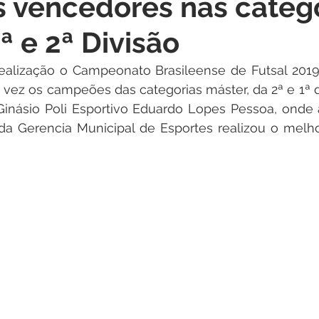
s vencedores nas categ
itações
Campanhas
Datas Comemorativas
Dengu
ª e 2ª Divisão
 de Esclarecimento
Emenda Parlamentar
Nota de Pes
ealização o Campeonato Brasileense de Futsal 2019 
ez os campeões das categorias máster, da 2ª e 1ª di
Ginásio Poli Esportivo Eduardo Lopes Pessoa, onde a
nidade
Seminários
Segurança pública
Inauguraç
 da Gerencia Municipal de Esportes realizou o melh
Lazer
Aviso