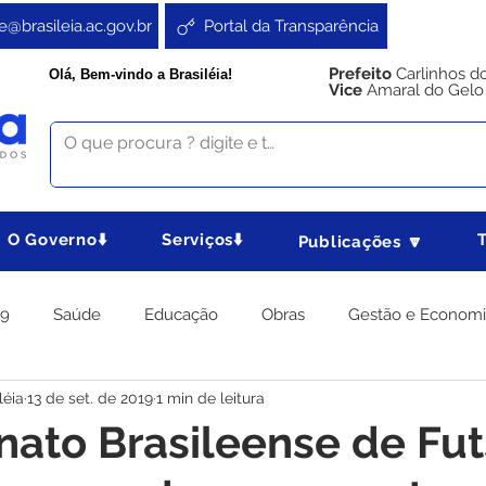
e@brasileia.ac.gov.br
Portal da Transparência
Prefeito
Carlinhos d
Olá, Bem-vindo a Brasiléia!
Vice
Amaral do Gelo
O Governo⬇️
Serviços⬇️
Publicações 🔽
19
Saúde
Educação
Obras
Gestão e Econom
léia
13 de set. de 2019
1 min de leitura
 Gabinete
Agricultura e Produção
Direitos e Cidadania
ato Brasileense de Fut