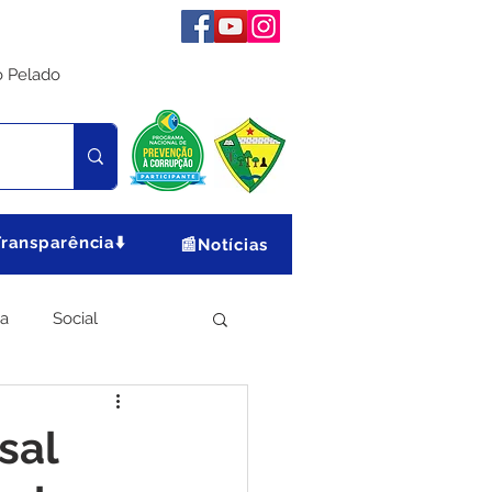
o Pelado
Transparência⬇️
📰Notícias
ia
Social
Meio Ambiente
sal