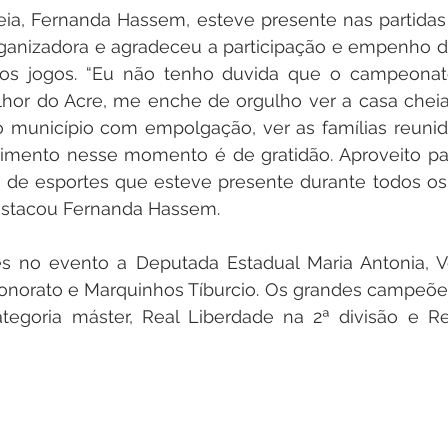
leia, Fernanda Hassem, esteve presente nas partidas
ganizadora e agradeceu a participação e empenho do
os jogos. “Eu não tenho duvida que o campeonato
lhor do Acre, me enche de orgulho ver a casa cheia,
 município com empolgação, ver as famílias reunidas
imento nesse momento é de gratidão. Aproveito par
 de esportes que esteve presente durante todos os 
destacou Fernanda Hassem.  
es no evento a Deputada Estadual Maria Antonia, V
onorato e Marquinhos Tíburcio. Os grandes campeões 
tegoria máster, Real Liberdade na 2ª divisão e Re