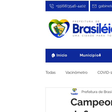
+55(68)3546-4402
gabinet
🏠 Início
Município⬇️
Todas
Vacinômetro
COVID-
Prefeitura de Brasi
Cultura, Festa e Esporte
No
Campeon