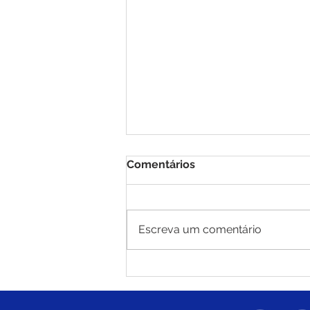
Comentários
Escreva um comentário
Brasiléia recebe oficina,
treinamento e torneio de
tênis de mesa em parceria