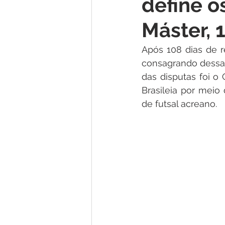
define o
Institucional e Governo
Lic
Máster, 1
Convênios e Parcerias
Nota
Após 108 dias de r
consagrando dessa v
das disputas foi o 
Alagação e Enchente
Comu
Brasileia por meio
de futsal acreano.  
Homenagem e Agradecimento