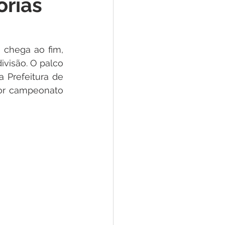
orias
e
ar
Defesa Civil
chega ao fim, 
visão. O palco 
 Prefeitura de 
ão
or campeonato 