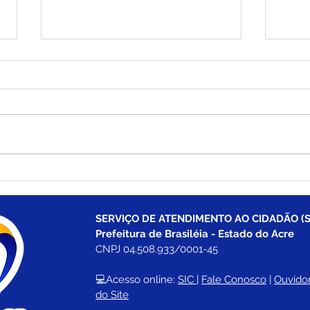
Escola Nucleada Francisco
Pref
Germano celebra 10 anos
ence
com o Dia da Família na
seme
Escola na zona rural de
rede
SERVIÇO DE ATENDIMENTO AO CIDADÃO (S
Brasiléia
Prefeitura de Brasiléia - Estado do Acre
CNPJ 04.508.933/0001-45
💻Acesso online: 
SIC 
| 
Fale Conosco
 | 
Ouvidor
do Site