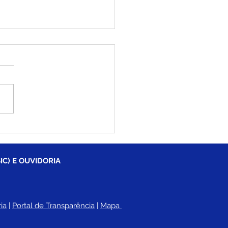
eitura de Brasiléia
rra o primeiro
stre letivo com toda a
 de ensino capacitada
IC) E OUVIDORIA
ia
 |
Portal de Transparência
 | 
Mapa 