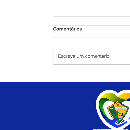
Comentários
Escreva um comentário
Prefeitura de Brasiléia
institui Prêmio Municipal
de Boas Práticas na Gestão
Escolar para fortalecer a
qualidade da educação