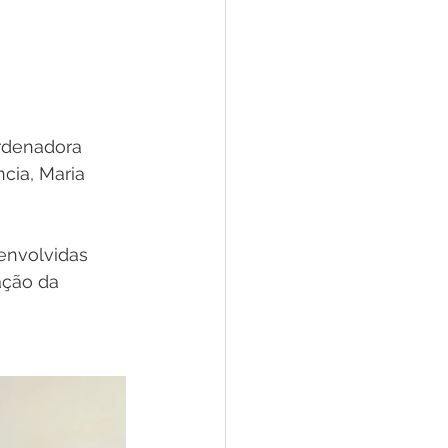
ordenadora 
ia, Maria 
nvolvidas 
ação da 