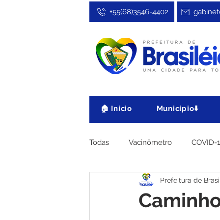
+55(68)3546-4402
gabinet
🏠 Início
Município⬇️
Todas
Vacinômetro
COVID-
Prefeitura de Brasi
Cultura, Festa e Esporte
No
Caminho