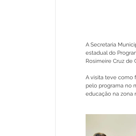
A Secretaria Munici
estadual do Progra
Rosimeire Cruz de Ol
A visita teve com
pelo programa no m
educação na zona ru