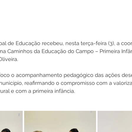
pal de Educação recebeu, nesta terça-feira (3), a co
ma Caminhos da Educação do Campo – Primeira Infânc
iveira. 
o foco o acompanhamento pedagógico das ações dese
unicípio, reafirmando o compromisso com a valoriz
ral e com a primeira infância.