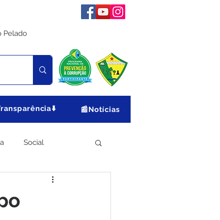
o Pelado
Transparência⬇️
📰Notícias
ia
Social
Meio Ambiente
po