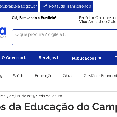
e@brasileia.ac.gov.br
Portal da Transparência
Prefeito
Carlinhos d
Olá, Bem-vindo a Brasiléia!
Vice
Amaral do Gelo
O Governo⬇️
Serviços⬇️
Publicações 🔽
19
Saúde
Educação
Obras
Gestão e Econom
léia
3 de jun. de 2025
1 min de leitura
 Gabinete
Agricultura e Produção
Direitos e Cidadania
s da Educação do Cam