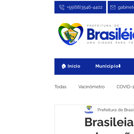
+55(68)3546-4402
gabinet
🏠 Início
Município⬇️
Todas
Vacinômetro
COVID-
Prefeitura de Brasi
Cultura, Festa e Esporte
No
Brasilei