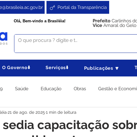
e@brasileia.ac.gov.br
Portal da Transparência
Prefeito
Carlinhos d
Olá, Bem-vindo a Brasiléia!
Vice
Amaral do Gelo
O Governo⬇️
Serviços⬇️
Publicações 🔽
19
Saúde
Educação
Obras
Gestão e Econom
léia
21 de ago. de 2025
1 min de leitura
 Gabinete
Agricultura e Produção
Direitos e Cidadania
a sedia capacitação sob