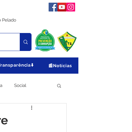
o Pelado
Transparência⬇️
📰Notícias
ia
Social
Meio Ambiente
re